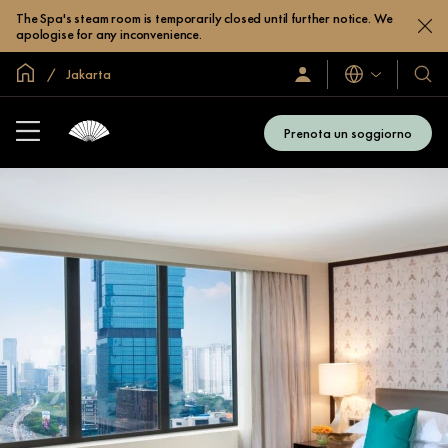
The Spa's steam room is temporarily closed until further notice. We
apologise for any inconvenience.
Home
Jakarta
Lingue
Accedi
I
/
nostri
Iscriviti
hotel
subito
Prenota un soggiorno
e
resor