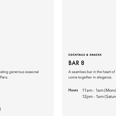
COCKTAILS & SNACKS
BAR 8
rating generous seasonal
A seamless bar in the heart of P
Paris.
come together in elegance.
Hours
11am - 1am (Monda
12pm - 1am (Satur
)