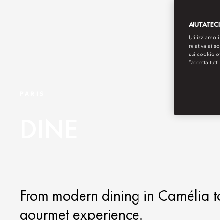
AIUTATECI
Utilizziamo i
relativa ai s
sui cookie o
“accetta tutti
PARIS
DINE
From modern dining in Camélia to 
gourmet experience.