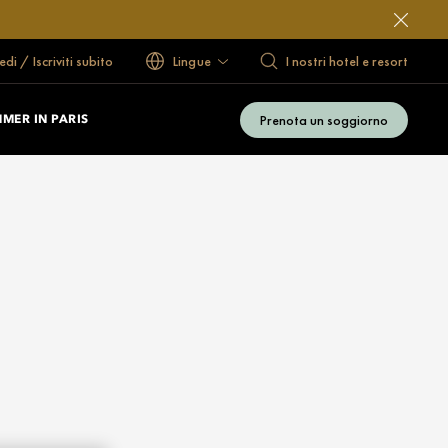
di / Iscriviti subito
Lingue
I nostri hotel e resort
Prenota un soggiorno
MER IN PARIS