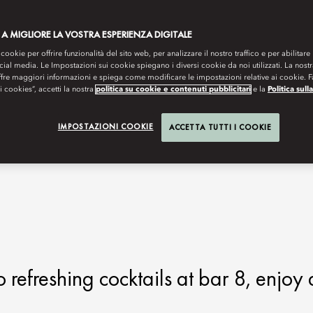
 A MIGLIORE LA VOSTRA ESPERIENZA DIGITALE
 cookie per offrire funzionalità del sito web, per analizzare il nostro traffico e per abilitare 
ocial media. Le Impostazioni sui cookie spiegano i diversi cookie da noi utilizzati. La nost
ffre maggiori informazioni e spiega come modificare le impostazioni relative ai cookie. 
 i cookies”, accetti la nostra
politica su cookie e contenuti pubblicitari
e la
Politica sull
IMPOSTAZIONI COOKIE
ACCETTA TUTTI I COOKIE
refreshing cocktails at bar 8, enjoy 