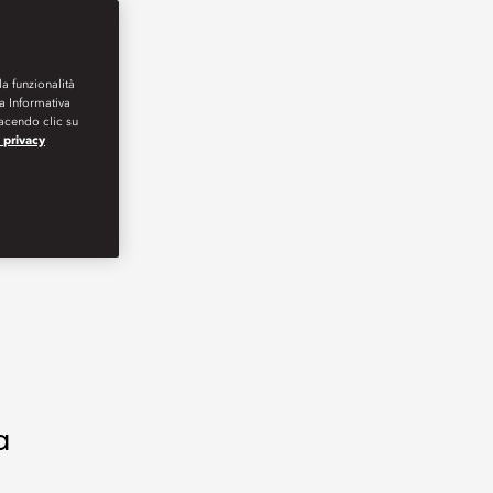
la funzionalità
ra Informativa
Facendo clic su
a privacy
a