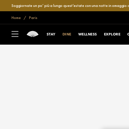
Soggiornate un po’ più a lungo quest’estate con una notte in omaggio o
Home
Paris
STAY
DINE
WELLNESS
EXPLORE