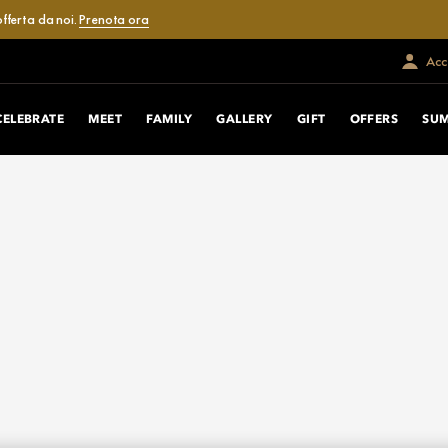
fferta da noi.
Prenota ora
Acce
CELEBRATE
MEET
FAMILY
GALLERY
GIFT
OFFERS
SUM