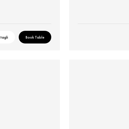
tagli
Book Table