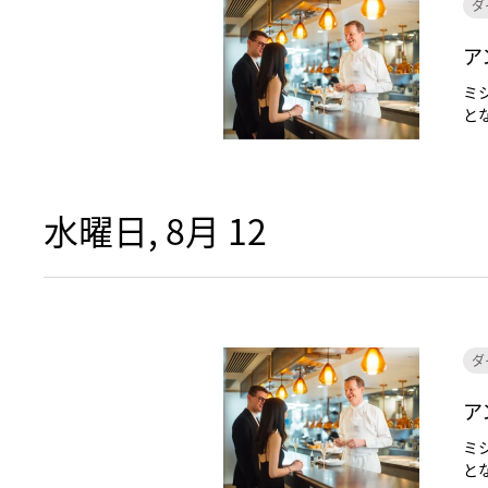
ダ
ア
ミ
と
水曜日, 8月 12
ダ
ア
ミ
と