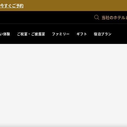
。
今すぐご予約
当社のホテル
い体験
ご祝宴・ご披露宴
ファミリー
ギフト
宿泊プラン