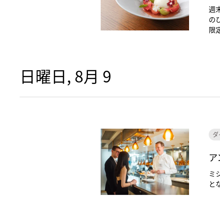
週
の
限
日曜日, 8月 9
ダ
ア
ミ
と