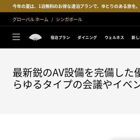
今年の夏は、1泊無料のお得な連泊プランで、ゆとりのある旅を
グローバル ホーム
シンガポール
シンガポール
ミーティング
宿泊プラン
ダイニング
ウェルネス
新し
最新鋭のAV設備を完備した
らゆるタイプの会議やイベ