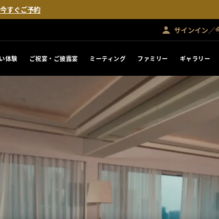
。
今すぐご予約
サインイン／
い体験
ご祝宴・ご披露宴
ミーティング
ファミリー
ギャラリー