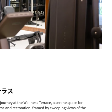
テラス
journey at the Wellness Terrace, a serene space for
s and restoration, framed by sweeping views of the