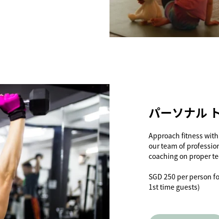
パーソナル 
Approach fitness with
our team of professio
coaching on proper te
SGD 250 per person fo
1st time guests)