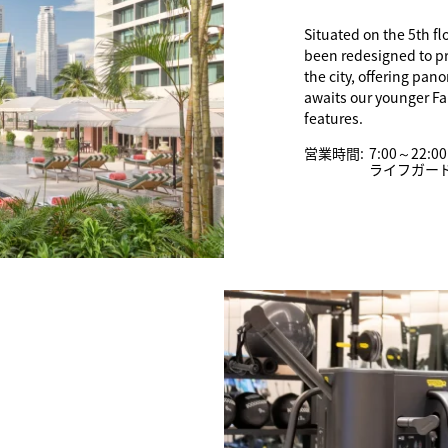
Situated on the 5th f
been redesigned to pr
the city, offering pan
awaits our younger Fa
features.
営業時間:
7:00～22:00
ライフガード監