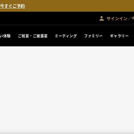
。
今すぐご予約
サインイン／
い体験
ご祝宴・ご披露宴
ミーティング
ファミリー
ギャラリー