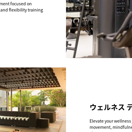
pment focused on
and flexibility training
ウェルネス 
Elevate your wellness 
movement, mindfulnes