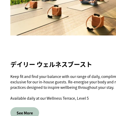
デイリー ウェルネスブースト
Keep fit and find your balance with our range of daily, compli
exclusive for our in-house guests. Re-energise your body and 
practices designed to inspire wellbeing throughout your stay.
Available daily at our Wellness Terrace, Level 5
See More