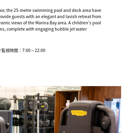
loor, the 25-metre swimming pool and deck area have
ovide guests with an elegant and lavish retreat from
oramic views of the Marina Bay area. A children's pool
ns, complete with engaging bubble jet water
視時間：7:00～22:00