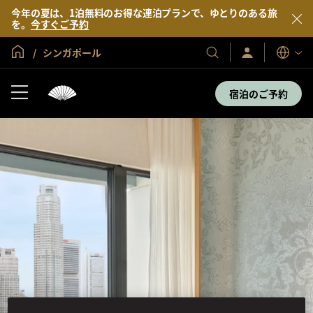
今年の夏は、1泊無料のお得な連泊プランで、ゆとりのある旅
を。
今すぐご予約
グローバル ホーム
シンガポール
サ
当
表
イ
示
社
ン
言
の
イ
宿泊のご予約
語
ン
ホ
／
テ
今
す
ル
ぐ
＆
入
会
リ
ゾ
ー
ト