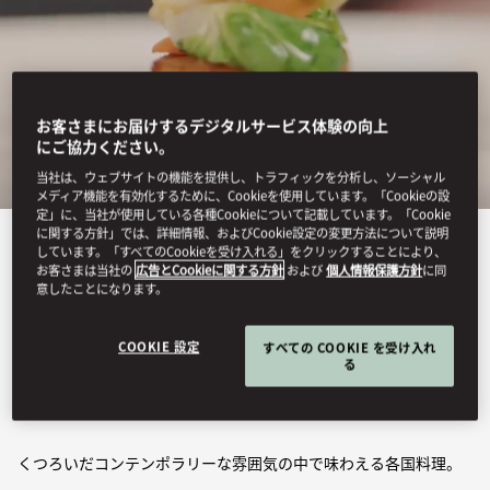
お客さまにお届けするデジタルサービス体験の向上
にご協力ください。
当社は、ウェブサイトの機能を提供し、トラフィックを分析し、ソーシャル
メディア機能を有効化するために、Cookieを使用しています。「Cookieの設
定」に、当社が使用している各種Cookieについて記載しています。「Cookie
に関する方針」では、詳細情報、およびCookie設定の変更方法について説明
すべて表示
しています。「すべてのCookieを受け入れる」をクリックすることにより、
お客さまは当社の
広告とCookieに関する方針
および
個人情報保護方針
に同
意したことになります。
カフェ アン ドゥ トロ
COOKIE 設定
すべての COOKIE を受け入れ
ワ
る
くつろいだコンテンポラリーな雰囲気の中で味わえる各国料理。