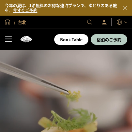
今年の夏は、1泊無料のお得な連泊プランで、ゆとりのある旅
を。
今すぐご予約
グローバル ホーム
台北
サ
当
表
イ
示
社
ン
言
の
イ
Book Table
宿泊のご予約
語
ン
ホ
／
テ
今
す
ル
ぐ
＆
入
会
リ
ゾ
ー
ト