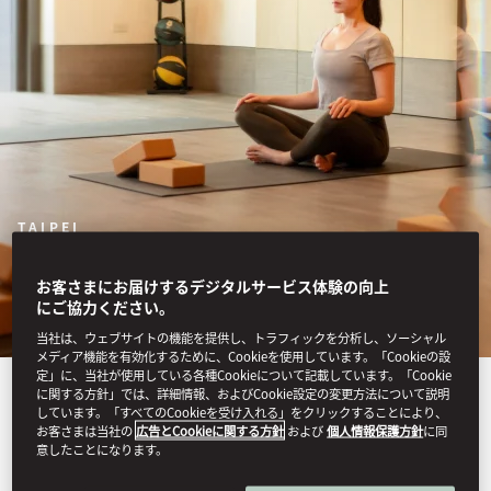
TAIPEI
フィットネス
お客さまにお届けするデジタルサービス体験の向上
にご協力ください。
当社は、ウェブサイトの機能を提供し、トラフィックを分析し、ソーシャル
メディア機能を有効化するために、Cookieを使用しています。「Cookieの設
定」に、当社が使用している各種Cookieについて記載しています。「Cookie
洗練を極める市内中心地で、
に関する方針」では、詳細情報、およびCookie設定の変更方法について説明
しています。「すべてのCookieを受け入れる」をクリックすることにより、
ワンランク上のフィットネス
お客さまは当社の
広告とCookieに関する方針
および
個人情報保護方針
に同
意したことになります。
体験を。最新式のトレッドミ