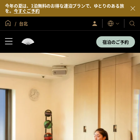
今年の夏は、1泊無料のお得な連泊プランで、ゆとりのある旅
を。
今すぐご予約
グローバル ホーム
台北
サ
当
表
イ
示
社
ン
言
イ
の
宿泊のご予約
語
ン
ホ
／
テ
今
す
ル
ぐ
＆
入
会
リ
ゾ
ー
ト