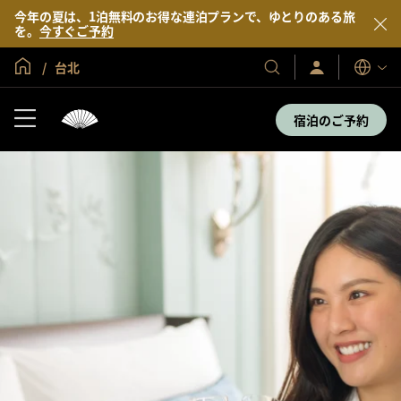
今年の夏は、1泊無料のお得な連泊プランで、ゆとりのある旅
を。
今すぐご予約
グローバル ホーム
台北
サ
当
表
イ
示
社
ン
言
の
イ
宿泊のご予約
語
ン
ホ
／
テ
今
す
ル
ぐ
＆
入
会
リ
ゾ
ー
ト