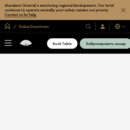
Mandarin Oriental is monitoring regional developments. Our hotel
continues to operate normally; your safety remains our priority.
Contact us for help.
Главная
Dubai Downtown
Языки
Наши
Войти/
зарегистрироват
отели
и
Book Table
Забронировать номер
курорты