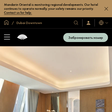
Mandarin Oriental is monitoring regional developments. Our hotel
continues to operate normally; your safety remains our priority.
Contact us for help.
Главная
Dubai Downtown
Языки
Наши
Войти/
зарегистрироват
отели
и
Забронировать номер
курорты