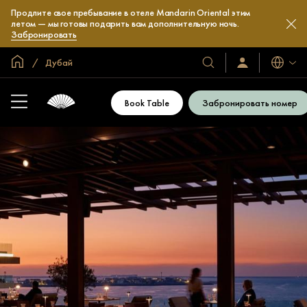
Продлите свое пребывание в отеле Mandarin Oriental этим
летом — мы готовы подарить вам дополнительную ночь.
Забронировать
Главная
Дубай
Языки
Наши
Войти/
зарегистрироват
отели
и
Book Table
Забронировать номер
курорты