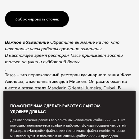
Забронировать столик
Важное объявление
Обратите внимание на то, что
некоторые часы работы временно изменены.
В настоящее время ресторан Tasca принимает гостей
только на ужин и субботний бранч.
Tasca — это первоклассный ресторан кулинарного гения Жозе
Авилеша, отмеченный звездой Мишлен. Он расположен на
шестом этаже отеля Mandarin Oriental Jumeira, Dubai. В
переводе с португальского Tasca означает «таверна». Это
первое заведение, которое Жозе Авилеш, возглавляющий
ПОМОГИТЕ НАМ СДЕЛАТЬ РАБОТУ С САЙТОМ
знаменитый мишленовский Belcanto и прочие именитые
УДОБНЕЕ ДЛЯ ВАС
рестораны в Португалии, открыл за границей.
Для обеспечения работы веб-сайта мы используем файлы cookie. С их
помощью анализируется трафик и работают функции социальных сетей.
Меню ресторана Tasca обладает особым колоритом: это
В разделе «Настройки файлов cookie» описаны файлы cookie, которые
интереснейший фьюжн, в котором вкус традиционных
мы используем. В политике в отношении файлов cookie приведена