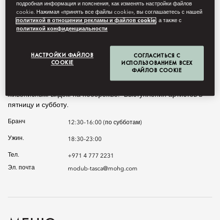
португальских блюд сочетается с новейшими тенденциями. В
подробная информация и пояснения, как изменять настройки файлов
Tasca вас также ждет крупнейшая в Дубае коллекция
cookie. Нажимая «принять все файлы cookie», вы соглашаетесь с нашей
политикой в отношении рекламы и файлов cookie
, а также с
португальских вин и обширный выбор эксклюзивных
политикой конфиденциальности
коктейлей.
Окна ресторана выходят на две стороны: с одной вам будут
НАСТРОЙКИ ФАЙЛОВ
СОГЛАСИТЬСЯ С
COOKIE
ИСПОЛЬЗОВАНИЕМ ВСЕХ
видны мерцающие россыпи городских огней, с другой —
ФАЙЛОВ COOKIE
величественный Персидский залив. Вы можете выбрать столик
в зале или устроиться на террасе с панорамным бассейном и
живописным видом на побережье. Выступления артистов в
пятницу и субботу.
Бранч
12:30–16:00 (по субботам)
Ужин.
18:30–23:00
Тел.
+971 4 777 2231
Эл. почта
modub-tasca@mohg.com