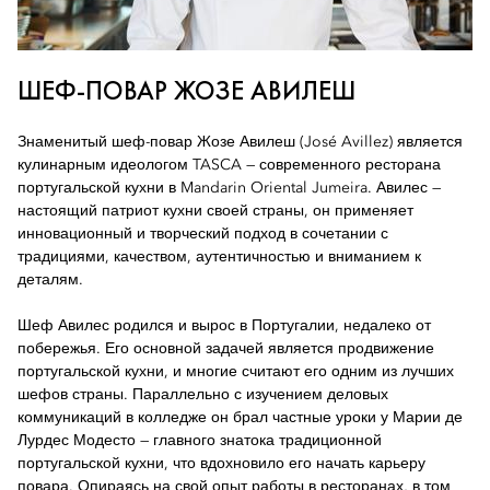
ШЕФ-ПОВАР ЖОЗЕ АВИЛЕШ
Знаменитый шеф-повар Жозе Авилеш (José Avillez) является
кулинарным идеологом TASCA — современного ресторана
португальской кухни в Mandarin Oriental Jumeira. Авилес —
настоящий патриот кухни своей страны, он применяет
инновационный и творческий подход в сочетании с
традициями, качеством, аутентичностью и вниманием к
деталям.
Шеф Авилес родился и вырос в Португалии, недалеко от
побережья. Его основной задачей является продвижение
португальской кухни, и многие считают его одним из лучших
шефов страны. Параллельно с изучением деловых
коммуникаций в колледже он брал частные уроки у Марии де
Лурдес Модесто — главного знатока традиционной
португальской кухни, что вдохновило его начать карьеру
повара. Опираясь на свой опыт работы в ресторанах, в том