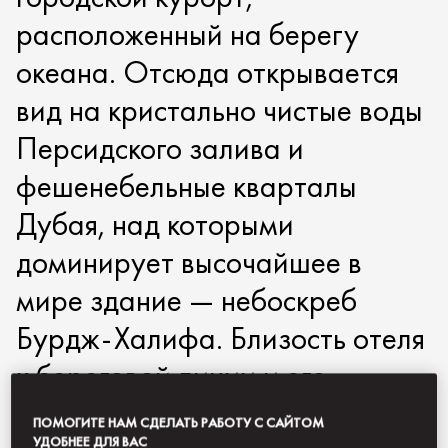
расположенный на берегу
океана. Отсюда открывается
вид на кристально чистые воды
Персидского залива и
фешенебельные кварталы
Дубая, над которыми
доминирует высочайшее в
мире здание — небоскреб
Бурдж-Халифа. Близость отеля
к береговой линии и его
открытые террасы создают в
ПОМОГИТЕ НАМ СДЕЛАТЬ РАБОТУ С САЙТОМ
УДОБНЕЕ ДЛЯ ВАС