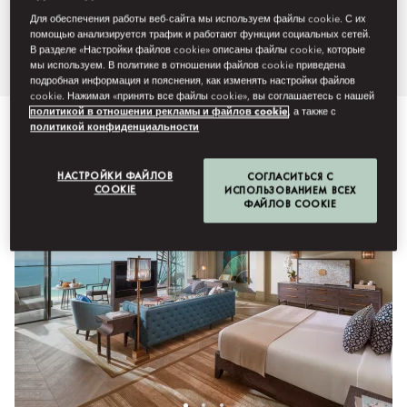
городе уникальную атмосферу
Для обеспечения работы веб-сайта мы используем файлы cookie. С их
непринужденной изысканности.
помощью анализируется трафик и работают функции социальных сетей.
В разделе «Настройки файлов cookie» описаны файлы cookie, которые
мы используем. В политике в отношении файлов cookie приведена
подробная информация и пояснения, как изменять настройки файлов
cookie. Нажимая «принять все файлы cookie», вы соглашаетесь с нашей
политикой в отношении рекламы и файлов cookie
, а также с
Смотреть все
Номера
Клуб
Смежные и семейные 
политикой конфиденциальности
НАСТРОЙКИ ФАЙЛОВ
СОГЛАСИТЬСЯ С
COOKIE
ИСПОЛЬЗОВАНИЕМ ВСЕХ
ФАЙЛОВ COOKIE