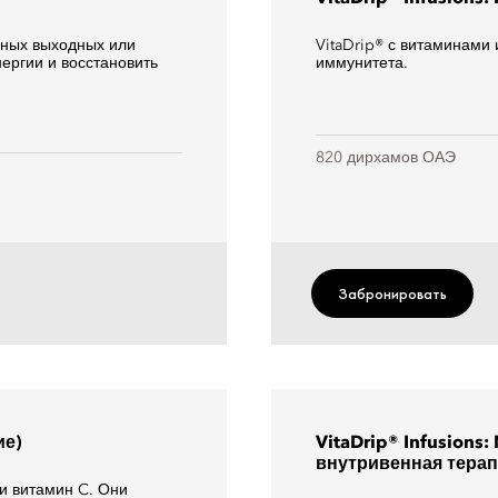
вных выходных или
VitaDrip® с витаминами
ергии и восстановить
иммунитета.
820 дирхамов ОАЭ
Забронировать
ие)
VitaDrip® Infusions:
внутривенная тера
 и витамин C. Они