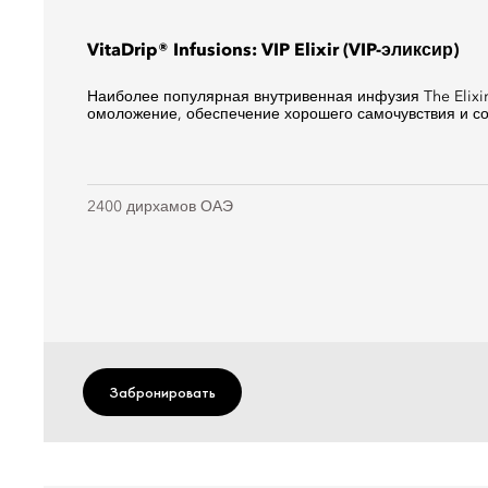
VitaDrip® Infusions: VIP Elixir (VIP-эликсир)
Наиболее популярная внутривенная инфузия The Elixir
омоложение, обеспечение хорошего самочувствия и со
2400 дирхамов ОАЭ
Забронировать