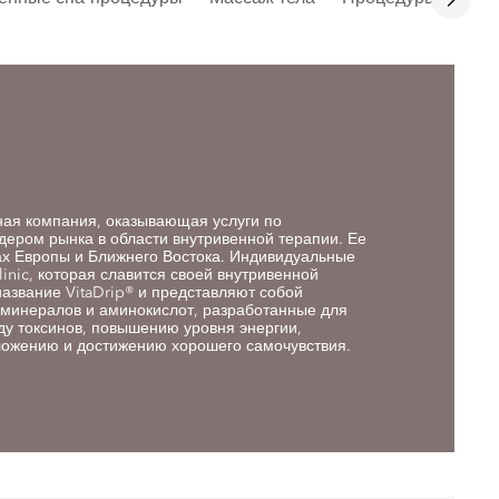
дная компания, оказывающая услуги по
дером рынка в области внутривенной терапии. Ее
ах Европы и Ближнего Востока. Индивидуальные
linic, которая славится своей внутривенной
название VitaDrip® и представляют собой
 минералов и аминокислот, разработанные для
ду токсинов, повышению уровня энергии,
ожению и достижению хорошего самочувствия.