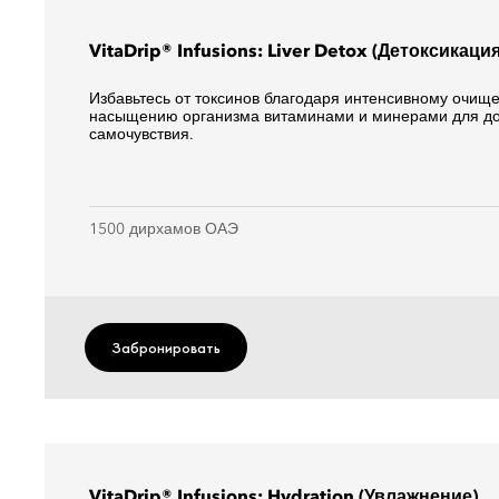
VitaDrip® Infusions: Liver Detox (Детоксикаци
Избавьтесь от токсинов благодаря интенсивному очищ
насыщению организма витаминами и минерами для до
самочувствия.
1500 дирхамов ОАЭ
Забронировать
VitaDrip® Infusions: Hydration (Увлажнение)