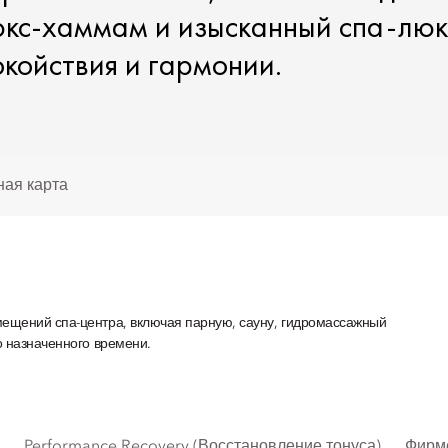
юкс-хаммам и изысканный спа-люк
окойствия и гармонии.
ная карта
мещений спа-центра, включая парную, сауну, гидромассажный
о назначенного времени.
Performance Recovery (Восстановление тонуса)
Фирм