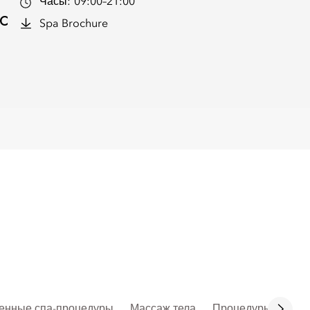
Часы:
09:00–21:00
с
Spa Brochure
енные спа-процедуры
Массаж тела
Процедуры для те