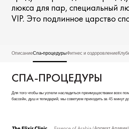
люкса для пар, специальный л
VIP. Это подлинное царство сп
Описание
Спа-процедуры
Фитнес и оздоровление
Клуб
СПА-ПРОЦЕДУРЫ
Для того чтобы вы успели насладиться преимуществами всех по
бассейн, душ и тепидарий, мы советуем приходить за 45 минут д
The Elixir Clinic
Essence of Arabia (Аромат Аравии)