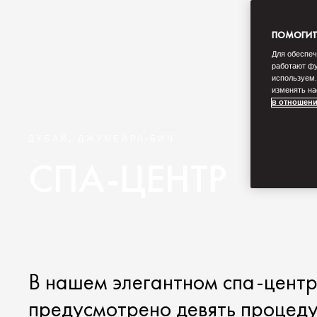
ПОМОГИТЕ
Для обеспеч
работают фу
используем.
изменять на
в отношени
ДУБАЙ, ДЖУМЕЙРА-БИЧ
СПА-ЦЕНТР
В нашем элегантном спа-центр
предусмотрено девять процеду