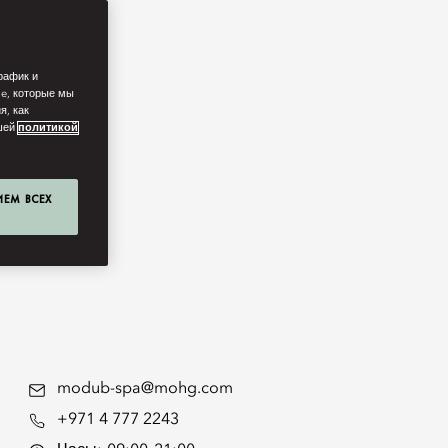
рафик и
ie, которые мы
я, как
ашей
политикой
ИЕМ ВСЕХ
modub-spa@mohg.com
+971 4 777 2243