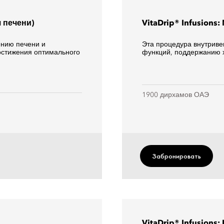
я печени)
VitaDrip® Infusions
ению печени и
Эта процедура внутриве
стижения оптимального
функций, поддержанию х
1900 дирхамов ОАЭ
Забронировать
VitaDrip® Infusions