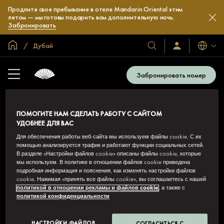
Продлите свое пребывание в отеле Mandarin Oriental этим
летом — мы готовы подарить вам дополнительную ночь.
Забронировать
Главная
Дубай
Языки
Наши
Войти/
зарегистрироват
отели
и
Забронировать номер
курорты
ПОМОГИТЕ НАМ СДЕЛАТЬ РАБОТУ С САЙТОМ
УДОБНЕЕ ДЛЯ ВАС
Для обеспечения работы веб-сайта мы используем файлы cookie. С их
помощью анализируется трафик и работают функции социальных сетей.
В разделе «Настройки файлов cookie» описаны файлы cookie, которые
мы используем. В политике в отношении файлов cookie приведена
MANDARIN ORIENTAL JUMEIRA, DUBAI
подробная информация и пояснения, как изменять настройки файлов
cookie. Нажимая «принять все файлы cookie», вы соглашаетесь с нашей
Jumeirah Beach Road, Jumeira 1, PO Box 62092, Dubai,
политикой в отношении рекламы и файлов cookie
, а также с
United Arab Emirates
политикой конфиденциальности
+971 4 777 2222
modub-reservations@mohg.com
НАСТРОЙКИ ФАЙЛОВ
СОГЛАСИТЬСЯ С