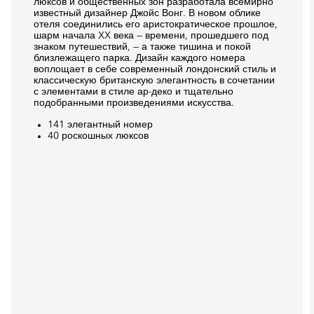
люксов и общественных зон разработала всемирно
известный дизайнер Джойс Вонг. В новом облике
отеля соединились его аристократическое прошлое,
шарм начала XX века — времени, прошедшего под
знаком путешествий, — а также тишина и покой
близлежащего парка. Дизайн каждого номера
воплощает в себе современный лондонский стиль и
классическую британскую элегантность в сочетании
с элементами в стиле ар-деко и тщательно
подобранными произведениями искусства.
141 элегантный номер
40 роскошных люксов