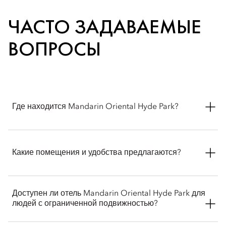
ЧАСТО ЗАДАВАЕМЫЕ
ВОПРОСЫ
Где находится Mandarin Oriental Hyde Park?
Mandarin Oriental Hyde Park расположен в районе
Найтсбридж в Лондоне по адресу: 66 Knightsbridge, London
Какие помещения и удобства предлагаются?
SW1X 7LA, Великобритания. Он находится там, где
сходятся два прекрасных мира — торговый район
Найтсбридж и безмятежный Гайд-парк.
В Mandarin Oriental Hyde Park гостям предлагают:
Доступен ли отель Mandarin Oriental Hyde Park для
людей с ограниченной подвижностью?
рестораны и бары, включая отмеченный звездой
Мишлен ресторан Dinner by Heston Blumenthal,
японский идзакая The Aubrey и знаменитый