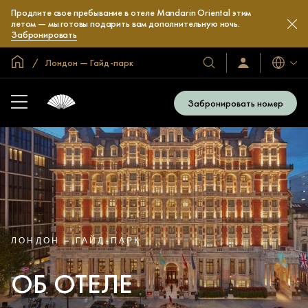
Продлите свое пребывание в отеле Mandarin Oriental этим
летом — мы готовы подарить вам дополнительную ночь.
Забронировать
Главная
Лондон — Гайд-парк
Языки
Наши
Войти/
зарегистрироват
отели
и
Забронировать номер
курорты
ЛОНДОН — ГАЙД-ПАРК
ОБ ОТЕЛЕ