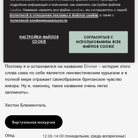
обеспечившие доступное искусственное освещение. В связи с
подробная информация и пояснения, как изменять настройки файлов
этим к середине XIX столетия время «dinner» ощутимо
cookie. Нажимая «принять все файлы cookie», вы соглашаетесь с нашей
сдвинулось. Городские рабочие брали с собой lunch, то есть
политикой в отношении рекламы и файлов cookie
, а также с
политикой конфиденциальности
обеденный перекус, и плотно ужинали около пяти часов
вечера по возвращении домой. В сельской же местности
основной прием пищи по-прежнему приходился на полдень.
НАСТРОЙКИ ФАЙЛОВ
СОГЛАСИТЬСЯ С
COOKIE
ИСПОЛЬЗОВАНИЕМ ВСЕХ
ФАЙЛОВ COOKIE
Даже сейчас на Британских островах dinner подают то в
обеденное время, то вечером, а то и вовсе на ночь!
Поэтому я и остановился на названии Dinner — история этого
слова сама по себе является лингвистическим курьезом и в
полной мере отражает своеобразное британское чувство
юмора. Ну и, наконец, такое название очень легко
запомнить».
Хестон Блюменталь
Виртуальная экскурсия
Обед.
12:00–14:00 (понедельник, среда–воскресенье)