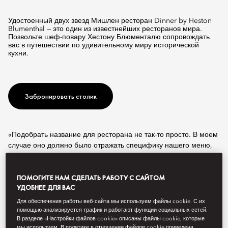
Удостоенный двух звезд Мишлен ресторан Dinner by Heston
Blumenthal — это один из известнейших ресторанов мира.
Позвольте шеф-повару Хестону Блюменталю сопровождать
вас в путешествии по удивительному миру исторической
кухни.
Забронировать столик
«Подобрать название для ресторана не так-то просто. В моем
случае оно должно было отражать специфику нашего меню,
вдохновленного староанглийской кухней, но в то же время
быть интересным — может быть, отчасти шутливым.
ПОМОГИТЕ НАМ СДЕЛАТЬ РАБОТУ С САЙТОМ
УДОБНЕЕ ДЛЯ ВАС
Сейчас dinner — это скорее ужин, а в старину это был
основной прием пищи, то, что мы сейчас называем обедом.
Для обеспечения работы веб-сайта мы используем файлы cookie. С их
Dinner ели в разгар дня. Однако со временем свечи стали
помощью анализируется трафик и работают функции социальных сетей.
В разделе «Настройки файлов cookie» описаны файлы cookie, которые
дешеветь, а позднее появились и газовые лампы,
мы используем. В политике в отношении файлов cookie приведена