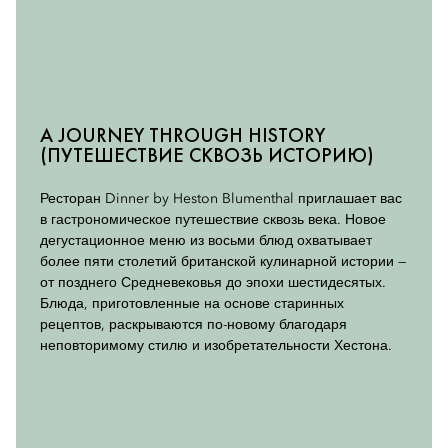
HESTON’S TOPSY-TURVY TASTING
(ДЕГУСТАЦИЯ БЛЮД В ОБРАТНОМ
ПОРЯДКЕ ОТ ХЕСТОНА)
Ресторан Dinner by Heston Blumenthal приглашает вас
отправиться в необычное гастрономическое
A JOURNEY THROUGH HISTORY
путешествие с дегустацией блюд в обратном порядке.
(ПУТЕШЕСТВИЕ СКВОЗЬ ИСТОРИЮ)
Меню для этой дегустации было создано на основе
забавной традиции ресторана The Fat Duck Хестона
Блюменталя, отмеченного тремя звездами Мишлен,
Ресторан Dinner by Heston Blumenthal приглашает вас
где по четвергам гостей радуют дегустацией блюд в
в гастрономическое путешествие сквозь века. Новое
обратном порядке. Теперь и в ресторане Dinner by
дегустационное меню из восьми блюд охватывает
Heston Blumenthal вы сможете попробовать
более пяти столетий британской кулинарной истории —
фирменные блюда в неожиданной
от позднего Средневековья до эпохи шестидесятых.
последовательности. Насладитесь этим необычным
Блюда, приготовленные на основе старинных
форматом ужина — от десерта к закуске — который
рецептов, раскрываются по-новому благодаря
подают только за столиком шефа и в отдельной
неповторимому стилю и изобретательности Хестона.
обеденной комнате. Каждое блюдо перевернет ваши
привычные ожидания и подарит новые вкусовые
впечатления.