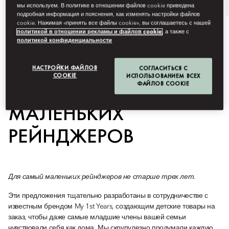
мы используем. В политике в отношении файлов cookie приведена
подробная информация и пояснения, как изменять настройки файлов
cookie. Нажимая «принять все файлы cookie», вы соглашаетесь с нашей
политикой в отношении рекламы и файлов cookie
, а также с
политикой конфиденциальности
НАСТРОЙКИ ФАЙЛОВ
СОГЛАСИТЬСЯ С
COOKIE
ИСПОЛЬЗОВАНИЕМ ВСЕХ
ПРЕБЫВАНИЕ САМЫХ
ФАЙЛОВ COOKIE
МАЛЕНЬКИХ
РЕЙНДЖЕРОВ
Для самый маленьких рейнджеров не старше трех лет.
Эти предложения тщательно разработаны в сотрудничестве с
известным брендом My 1st Years, создающим детские товары на
заказ, чтобы даже самые младшие члены вашей семьи
чувствовали себя как дома. Мы скрупулезно продумали каждую