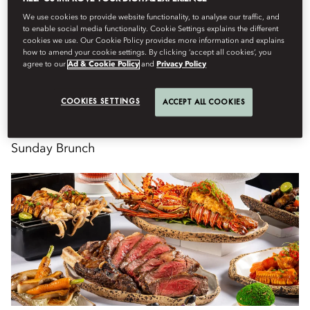
We use cookies to provide website functionality, to analyse our traffic, and
Book Table
to enable social media functionality. Cookie Settings explains the different
cookies we use. Our Cookie Policy provides more information and explains
how to amend your cookie settings. By clicking ‘accept all cookies’, you
agree to our
Ad & Cookie Policy
and
Privacy Policy
อาทิตย์, สิงหาคม 9
COOKIES SETTINGS
ACCEPT ALL COOKIES
Sunday Brunch