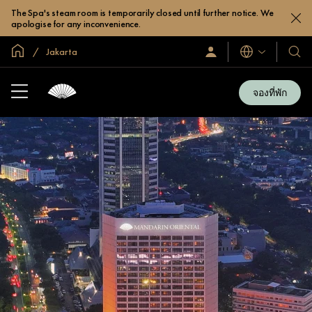
The Spa's steam room is temporarily closed until further notice. We
apologise for any inconvenience.
หน้าหลักทั่วโลก
Jakarta
ลงชื่อ
โรงแ
ภาษา
เข้า
และ
ใช้
รีสอร
/
จองที่พัก
สมัคร
ของ
เข้า
เรา
ร่วม
เลย