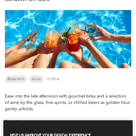
ห้องอาหาร
Azure
15:00 น.
Ease into the late afternoon with gourmet bites and a selection
of wine by the glass, fine spirits, or chilled beers as golden hour
gently unfolds.
Priced starti...
ดูเพิ่มเติม
HELP US IMPROVE YOUR DIGITAL EXPERIENCE