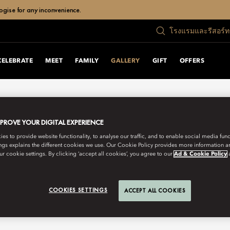
ogise for any inconvenience.
โรงแรมและรีสอร์
CELEBRATE
MEET
FAMILY
GALLERY
GIFT
OFFERS
MPROVE YOUR DIGITAL EXPERIENCE
s to provide website functionality, to analyse our traffic, and to enable social media funct
ngs explains the different cookies we use. Our Cookie Policy provides more information 
r cookie settings. By clicking ‘accept all cookies’, you agree to our
Ad & Cookie Policy
COOKIES SETTINGS
ACCEPT ALL COOKIES