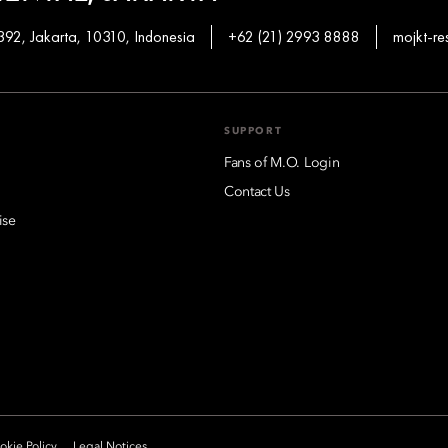
92, Jakarta, 10310, Indonesia
+62 (21) 2993 8888
mojkt-r
SUPPORT
Fans of M.O. Login
Contact Us
ise
kie Policy
Legal Notices