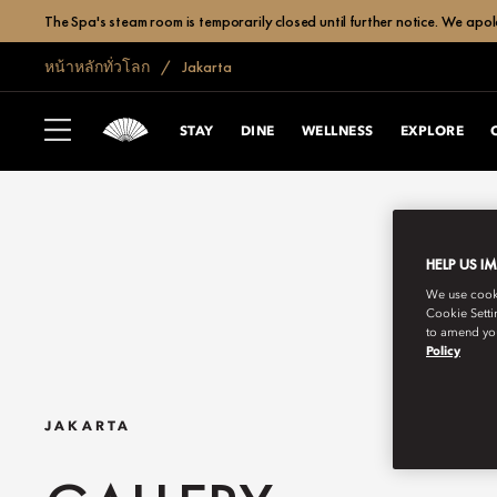
The Spa's steam room is temporarily closed until further notice. We apol
หน้าหลักทั่วโลก
Jakarta
STAY
DINE
WELLNESS
EXPLORE
HELP US I
We use cookie
Cookie Setti
to amend you
Policy
JAKARTA