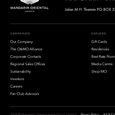
Jalan M.H. Thamrin PO BOX 33
CORPORATE
EXPLORE
Our Company
Gift Cards
The O&MO Alliance
Residences
Corporate Contacts
Best Rate Prom
Regional Sales Offices
Media Centre
Sustainability
Shop MO
Investors
Careers
Fan Club Advisors
2026 © Mandarin Oriental Hotel Group Limited
Privacy Policy
Ad & Coo