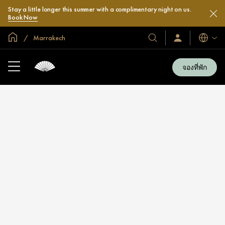
Stay a little longer this summer with a complimentary night on us.
Book Now
หน้าหลักทั่วโลก
Marrakech
โรงแรม
ลงชื่อ
ภาษา
เข้า
และ
ใช้
รีสอร์ท
/
จองที่พัก
สมัคร
ของ
เข้า
เรา
ร่วม
เลย