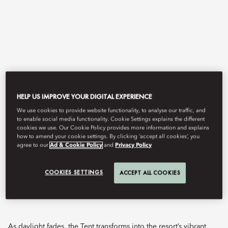
HELP US IMPROVE YOUR DIGITAL EXPERIENCE
We use cookies to provide website functionality, to analyse our traffic, and
View All
to enable social media functionality. Cookie Settings explains the different
cookies we use. Our Cookie Policy provides more information and explains
how to amend your cookie settings. By clicking ‘accept all cookies’, you
THE TENT
agree to our
Ad & Cookie Policy
and
Privacy Policy
COOKIES SETTINGS
ACCEPT ALL COOKIES
An enchanting open-air lounge where Marrakech's golden
sunsets meet crafted cocktails and rhythmic beats.
As daylight fades, the Tent transforms into the resort’s vibrant