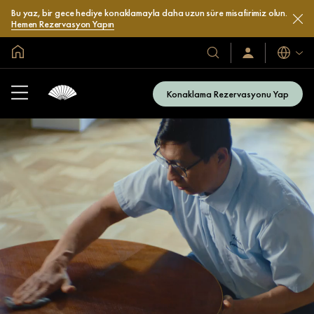
Bu yaz, bir gece hediye konaklamayla daha uzun süre misafirimiz olun.
Hemen Rezervasyon Yapın
Global Ana Sayfa
Diller
Otel
Oturum
Açın
ve
/
Resort’larımız
Şimdi
Konaklama Rezervasyonu Yap
Katılın