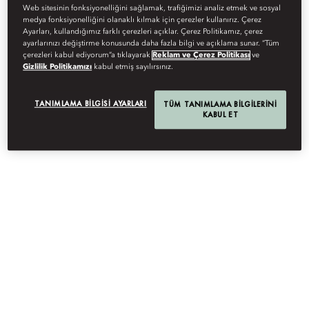
Web sitesinin fonksiyonelliğini sağlamak, trafiğimizi analiz etmek ve sosyal
medya fonksiyonelliğini olanaklı kılmak için çerezler kullanırız. Çerez
Ayarları, kullandığımız farklı çerezleri açıklar. Çerez Politikamız, çerez
ayarlarınızı değiştirme konusunda daha fazla bilgi ve açıklama sunar. “Tüm
CAREERS
çerezleri kabul ediyorum”a tıklayarak
Reklam ve Çerez Politikası
ve
Gizlilik Politikamızı
kabul etmiş sayılırsınız.
TANIMLAMA BILGISI AYARLARI
TÜM TANIMLAMA BILGILERINI
KABUL ET