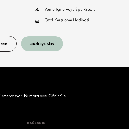
Yeme İçme veya Spa Kredisi
Özel Karşılama Hediyesi
?
renin
Şimdi üye olun
 Rezervasyon Numaralarını Görüntüle
BAĞLANIN