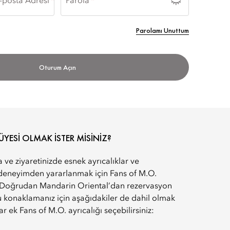
-posta Adresi
Parola
Parolamı Unuttum
IM
Oturum Açın
ÜYESI OLMAK ISTER MISINIZ?
ve ziyaretinizde esnek ayrıcalıklar ve
ir deneyimden yararlanmak için Fans of M.O.
. Doğrudan Mandarin Oriental’dan rezervasyon
 konaklamanız için aşağıdakiler de dahil olmak
r ek Fans of M.O. ayrıcalığı seçebilirsiniz: