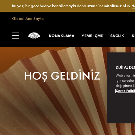
Bu yaz, bir gece hediye konaklamayla daha uzun süre misafirimiz olun.
H
Global Ana Sayfa
KONAKLAMA
YEME IÇME
SAĞLIK
K
DIJITAL D
HOŞ GELDINIZ
Web sitesini
için çerezler
değiştirme k
Çerez Politi