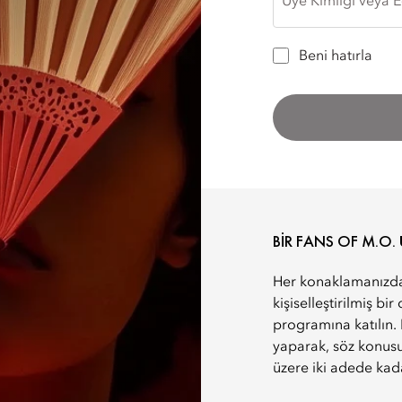
Üye Kimliği veya E
OF
Beni hatırla
M.O.
ÜYESIY
BIR
BIR FANS OF M.O. 
FANS
Her konaklamanızda 
kişiselleştirilmiş b
OF
programına katılın
yaparak, söz konusu
M.O.
üzere iki adede kada