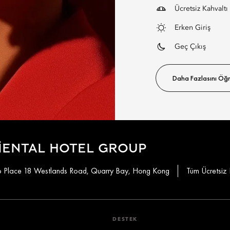
ÜYESI
Ücretsiz Kahvaltı
OLMAK
Erken Giriş
ISTER
Geç Çıkış
MISINIZ
Daha Fazlasını Öğ
IENTAL HOTEL GROUP
koo Place 18 Westlands Road, Quarry Bay, Hong Kong
Tüm Ücretsiz
DESTEK