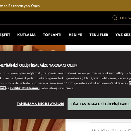
emen Rezervasyon Yapın
Otel v
EŞFET
KUTLAMA
TOPLANTI
HEDIYE
TEKLIFLER
YAZ SE
ENEYIMINIZI GELIŞTIRMEMIZE YARDIMCI OLUN
Man
Ori
n fonksiyonelliğini sağlamak, trafiğimizi analiz etmek ve sosyal medya fonksiyonelliğini ol
Hay
 kullanırız. Çerez Ayarları, kullandığımız farklı çerezleri açıklar. Çerez Politikamız, çerez aya
MAND
onusunda daha fazla bilgi ve açıklama sunar. “Tüm çerezleri kabul ediyorum”a tıklayarak
FANS OF M.O.
kası
ve
Gizlilik Politikamızı
kabul etmiş sayılırsınız.
ORIE
TANIMLAMA BILGISI AYARLARI
TÜM TANIMLAMA BILGILERINI KABUL
Fans of M.O. üyesi 
fırsatı keşfetmek iç
HAYR
FANS