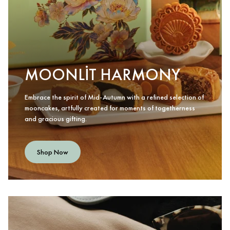
MOONLIT HARMONY
Embrace the spirit of Mid-Autumn with a refined selection of
mooncakes, artfully created for moments of togetherness
and gracious gifting.
Shop Now