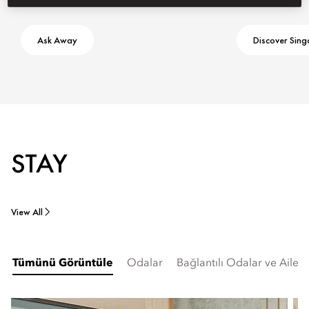
Ask Away
Discover Sin
STAY
View All
Tümünü Görüntüle
Odalar
Bağlantılı Odalar ve Aile 