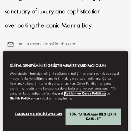
sanctuary of luxury and sophistication
overlooking the iconic Marina Bay.
mosin-reservations@mohg.com
+65 6338 0066
DIJITAL DENEYIMINIZI GELIŞTIRMEMIZE YARDIMCI OLUN
Contact Us
Web sitesinin fonksiyonelliğini sağlamak, trafiğimizi analiz etmek ve sosyal
medya fonksiyonelliğini olanaklı kılmak için çerezler kullanırız. Çerez
Ayarları, kullandığımız farklı çerezleri açıklar. Çerez Politikamız, çerez
ayarlarınızı değiştirme konusunda daha fazla bilgi ve açıklama sunar. “Tüm
çerezleri kabul ediyorum”a tıklayarak
Reklam ve Çerez Politikası
ve
Gizlilik Politikamızı
kabul etmiş sayılırsınız.
TANIMLAMA BILGISI AYARLARI
TÜM TANIMLAMA BILGILERINI
KABUL ET