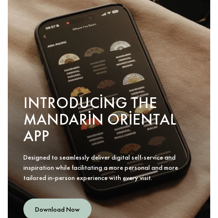
INTRODUCING THE
MANDARIN ORIENTAL
APP
Designed to seamlessly deliver digital self-service and
inspiration while facilitating a more personal and more
tailored in-person experience with every visit.
Download Now