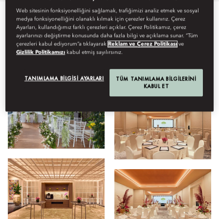
Web sitesinin fonksiyonelliğini sağlamak, trafiğimizi analiz etmek ve sosyal
medya fonksiyonelliğini olanaklı kılmak için çerezler kullanırız. Çerez
Tümü
Toplantı
Yiyecek ve İçecek
Mekânlar
Vide
Ayarları, kullandığımız farklı çerezleri açıklar. Çerez Politikamız, çerez
ayarlarınızı değiştirme konusunda daha fazla bilgi ve açıklama sunar. “Tüm
çerezleri kabul ediyorum”a tıklayarak
Reklam ve Çerez Politikası
ve
Gizlilik Politikamızı
kabul etmiş sayılırsınız.
Görüntüleyin
TANIMLAMA BILGISI AYARLARI
TÜM TANIMLAMA BILGILERINI
KABUL ET