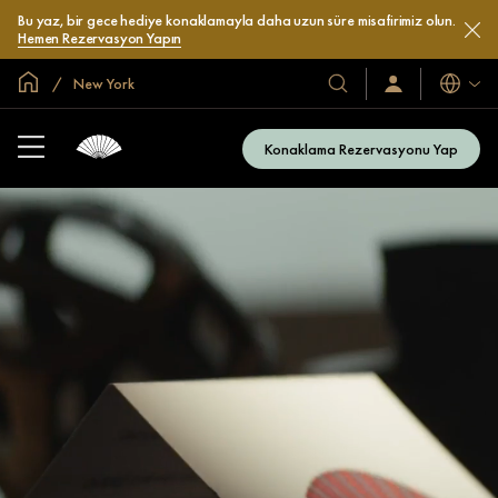
Bu yaz, bir gece hediye konaklamayla daha uzun süre misafirimiz olun.
Hemen Rezervasyon Yapın
Global Ana Sayfa
New York
Diller
Otel
Oturum
Açın
ve
/
Resort’larımız
Şimdi
Konaklama Rezervasyonu Yap
Katılın