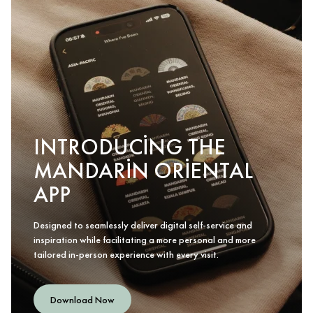
INTRODUCING THE
MANDARIN ORIENTAL
APP
Designed to seamlessly deliver digital self-service and
inspiration while facilitating a more personal and more
tailored in-person experience with every visit.
Download Now