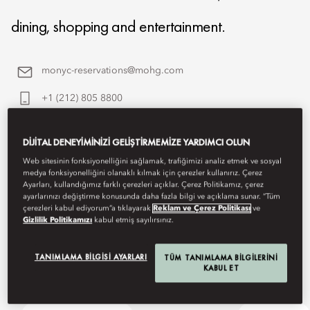
dining, shopping and entertainment.
monyc-reservations@mohg.com
+1 (212) 805 8800
Contact Us
DIJITAL DENEYIMINIZI GELIŞTIRMEMIZE YARDIMCI OLUN
Web sitesinin fonksiyonelliğini sağlamak, trafiğimizi analiz etmek ve sosyal
medya fonksiyonelliğini olanaklı kılmak için çerezler kullanırız. Çerez
Ayarları, kullandığımız farklı çerezleri açıklar. Çerez Politikamız, çerez
ayarlarınızı değiştirme konusunda daha fazla bilgi ve açıklama sunar. “Tüm
çerezleri kabul ediyorum”a tıklayarak
Reklam ve Çerez Politikası
ve
Gizlilik Politikamızı
kabul etmiş sayılırsınız.
TANIMLAMA BILGISI AYARLARI
TÜM TANIMLAMA BILGILERINI
KABUL ET