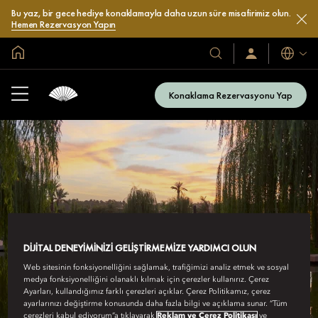
Bu yaz, bir gece hediye konaklamayla daha uzun süre misafirimiz olun.
Hemen Rezervasyon Yapın
Global Ana Sayfa
Diller
Otel
Oturum
Açın
ve
/
Resort’larımız
Şimdi
Konaklama Rezervasyonu Yap
Katılın
DIJITAL DENEYIMINIZI GELIŞTIRMEMIZE YARDIMCI OLUN
MANDARIN ORIENTAL
Web sitesinin fonksiyonelliğini sağlamak, trafiğimizi analiz etmek ve sosyal
FAN CLUB
medya fonksiyonelliğini olanaklı kılmak için çerezler kullanırız. Çerez
Ayarları, kullandığımız farklı çerezleri açıklar. Çerez Politikamız, çerez
ayarlarınızı değiştirme konusunda daha fazla bilgi ve açıklama sunar. “Tüm
çerezleri kabul ediyorum”a tıklayarak
Reklam ve Çerez Politikası
ve