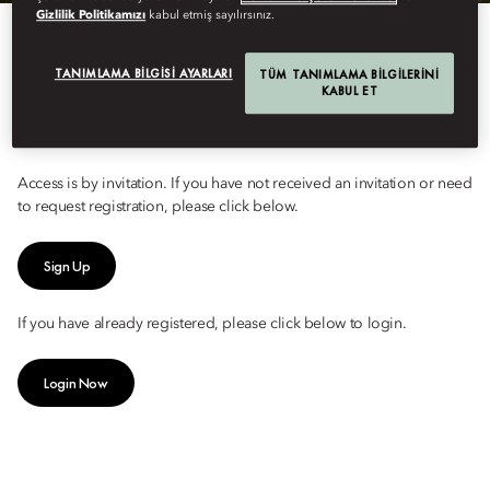
Gizlilik Politikamızı
kabul etmiş sayılırsınız.
MANDARIN ORIENTAL HAS
TANIMLAMA BILGISI AYARLARI
TÜM TANIMLAMA BILGILERINI
LAUNCHED A NEW
KABUL ET
PROGRAM AND SITE.
Access is by invitation. If you have not received an invitation or need
to request registration, please click below.
Sign Up
If you have already registered, please click below to login.
Login Now