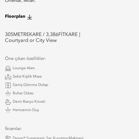
Oriental, Milan.
Floorplan
305
METREKARE /
3,386
FİTKARE
Courtyard or City View
Öne çıkan özellikler:
Lounge Alanı
Sekiz Kişilik Masa
Geniş Gömme Dolap
Buhar Odası
Derin Banyo Küveti
Hemzemin Duş
İkramlar:
Dyson® Supersonic Saç Kurutma Makinesi