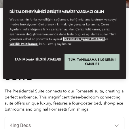
DIJITAL DENEYIMINIZI GELIŞTIRMEMIZE YARDIMCI OLUN
Web sitesinin fonksiyonelliğini sağlamak, trafiğimizi analiz etmek ve sosyal
medya fonksiyonelliğini olanaklı kılmak için çerezler kullanırız. Çerez
Ayarları, kullandığımız farklı çerezleri açıklar. Çerez Politikamız, çerez
ayarlarınızı değiştirme konusunda daha fazla bilgi ve açıklama sunar. “Tüm
çerezleri kabul ediyorum”a tıklayarak
Reklam ve Çerez Politikası
ve
See All Rooms
Gizlilik Politikamızı
kabul etmiş sayılırsınız.
GRAND PRESIDENTIAL
TANIMLAMA BILGISI AYARLARI
TÜM TANIMLAMA BILGILERINI
KABUL ET
SUITE
The Presidential Suite connects to our Fornasetti suite, creating a
perfect ambience. This magnificent three-bedroom connecting
suite offers unique luxury, features a four-poster bed, showpiece
bathrooms and original Fornasetti furnishings.
Ya
Tü