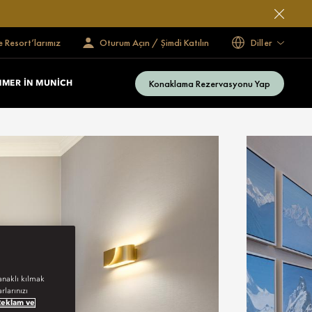
e Resort’larımız
Oturum Açın / Şimdi Katılın
Diller
Konaklama Rezervasyonu Yap
MER IN MUNICH
anaklı kılmak
rlarınızı
Reklam ve