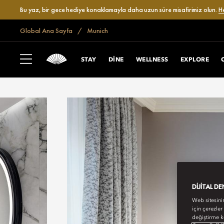
Bu yaz, bir gece hediye konaklamayla daha uzun süre misafirimiz olun.
H
Global Ana Sayfa
Munich
STAY
DINE
WELLNESS
EXPLORE
DIJITAL D
Web sitesini
için çerezler
değiştirme k