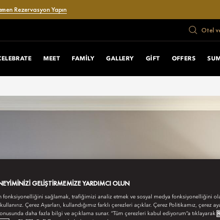
emen Rezervasyon Yapın
Otel v
CELEBRATE
MEET
FAMILY
GALLERY
GIFT
OFFERS
SUM
ENEYIMINIZI GELIŞTIRMEMIZE YARDIMCI OLUN
n fonksiyonelliğini sağlamak, trafiğimizi analiz etmek ve sosyal medya fonksiyonelliğini ol
 kullanırız. Çerez Ayarları, kullandığımız farklı çerezleri açıklar. Çerez Politikamız, çerez aya
onusunda daha fazla bilgi ve açıklama sunar. “Tüm çerezleri kabul ediyorum”a tıklayarak