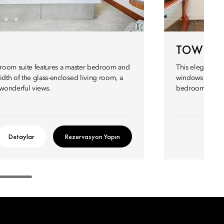
TOWER S
edroom suite features a master bedroom and
This elegant sui
idth of the glass-enclosed living room, a
windows and six-
wonderful views.
bedroom with w
Detaylar
Rezervasyon Yapın