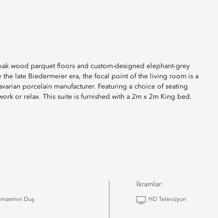
gs, oak wood parquet floors and custom-designed elephant-grey
 the late Biedermeier era, the focal point of the living room is a
arian porcelain manufacturer. Featuring a choice of seating
work or relax. This suite is furnished with a 2m x 2m King bed.
İkramlar:
emzemin Duş
HD Televizyon