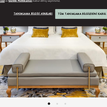
kası
ve
Gizlilik Politikamızı
kabul etmiş sayılırsınız.
TANIMLAMA BILGISI AYARLARI
TÜM TANIMLAMA BILGILERINI KABUL