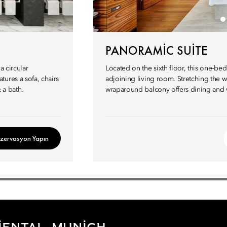
PANORAMIC SUITE
a circular
Located on the sixth floor, this one-b
ures a sofa, chairs
adjoining living room. Stretching the w
 a bath.
wraparound balcony offers dining and 
zervasyon Yapın