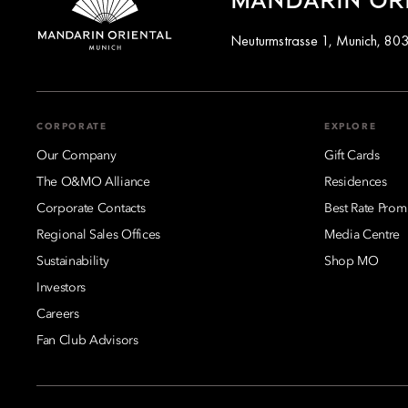
MANDARIN ORI
Neuturmstrasse 1, Munich, 80
CORPORATE
EXPLORE
Our Company
Gift Cards
The O&MO Alliance
Residences
Corporate Contacts
Best Rate Prom
Regional Sales Offices
Media Centre
Sustainability
Shop MO
Investors
Careers
Fan Club Advisors