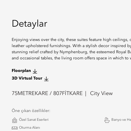
Detaylar
Enjoying views over the city, these suites feature high ceilin
leather upholstered furnishings. With a stylish decor inspired by
stunning relief crafted by Nymphenburg, the esteemed Royal Bav
and occasional tables, the living room offers space in which to 
Floorplan
3D Virtual Tour
75
METREKARE /
807
FİTKARE
City View
Öne çıkan özellikler:
Özel Sanat Eserleri
Banyo ve H
Oturma Alanı