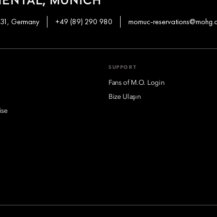
ENTAL, MUNICH
331, Germany
+49 (89) 290 980
momuc-reservations@mohg.
SUPPORT
Fans of M.O. Login
Bize Ulaşın
ise