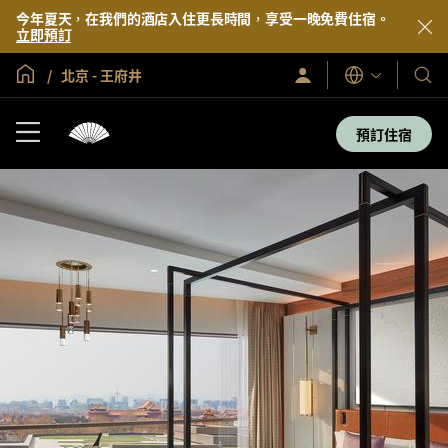
今年夏天，在我們的酒店入住更長時間，享受一晚免費住宿。
立即預訂
全球首頁
北京 - 王府井
登
我
語
入/
言
們
立
即
的
預訂住宿
加
酒
入
店
及
度
假
村