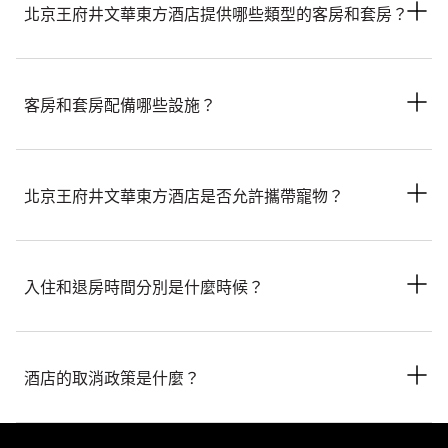
北京王府井文華東方酒店提供哪些類型的客房和套房？
北京王府井文華東方酒店提供一系列典雅客房及套房，例如豪華
客房、尊貴客房、花園套房、露台套房、文華套房和東方套房。
客房和套房配備哪些設施？
客房和套房提供一系列奢華設施，包括免費無線寬頻網絡、
Nespresso咖啡機，以及配備雨灑式花灑的水療式浴室。部分套
北京王府井文華東方酒店是否允許攜帶寵物？
房還設有飯廳、私人陽台和步入式衣櫥。
目前酒店不允許攜帶寵物。建議攜帶服務性動物出行的賓客在入
住前聯絡酒店，以了解最新政策。
入住和退房時間分別是什麼時候？
入住時間為下午3時，退房時間為中午12時。如果賓客在提前入
住或延遲退房方面需要協助，可以在預訂時告知酒店或與前台團
酒店的取消政策是什麼？
隊聯絡。
取消政策因房型而異。建議賓客在預訂時仔細閱讀所訂房型的特