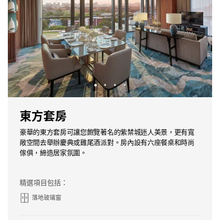
東方套房
豪華的東方套房可讓您飽覽著名的紫禁城迷人美景，更有寬
敞空間去舉辦慶典或雞尾酒派對。房內設有六座餐桌和時尚
傢俱，締造居家氛圍。
精選項目包括：
落地玻璃窗