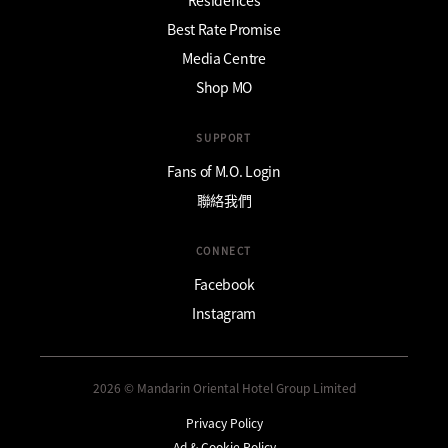
Best Rate Promise
Media Centre
Shop MO
SUPPORT
Fans of M.O. Login
聯絡我們
CONNECT
Facebook
Instagram
2026 © Mandarin Oriental Hotel Group Limited
Privacy Policy
Ad & Cookie Policy