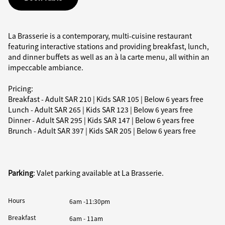
La Brasserie is a contemporary, multi-cuisine restaurant
featuring interactive stations and providing breakfast, lunch,
and dinner buffets as well as an à la carte menu, all within an
impeccable ambiance.
Pricing:
Breakfast - Adult SAR 210 | Kids SAR 105 | Below 6 years free
Lunch - Adult SAR 265 | Kids SAR 123 | Below 6 years free
Dinner - Adult SAR 295 | Kids SAR 147 | Below 6 years free
Brunch - Adult SAR 397 | Kids SAR 205 | Below 6 years free
Parking
: Valet parking available at La Brasserie.
Hours
6am -11:30pm
Breakfast
6am - 11am