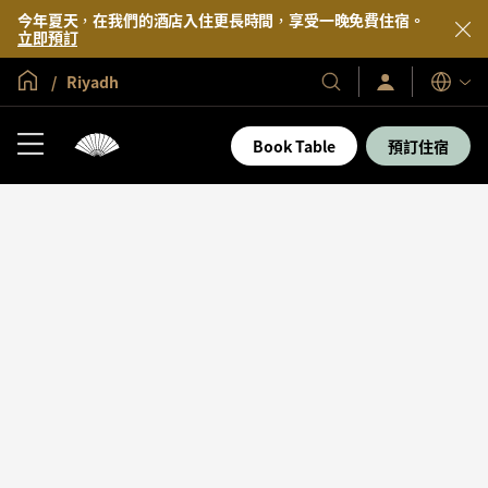
今年夏天，在我們的酒店入住更長時間，享受一晚免費住宿。
立即預訂
全球首頁
Riyadh
登
我
語
入/
們
言
立
的
即
Book Table
預訂住宿
加
酒
入
店
及
度
假
村