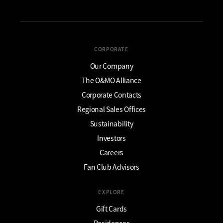
CORPORATE
Our Company
The O&MO Alliance
Corporate Contacts
Regional Sales Offices
Sustainability
Investors
Careers
Fan Club Advisors
EXPLORE
Gift Cards
Residences