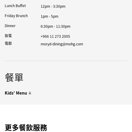
Lunch Buffet
12pm - 3:30pm
Friday Brunch
1pm - 5pm
Dinner
6:30pm - 11:30pm
致電
+966 11 273 2005
電郵
moryd-dining@mohg.com
餐單
Kids' Menu
更多餐飲服務