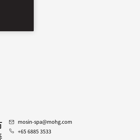
市
mosin-spa@mohg.com
+65 6885 3533
善