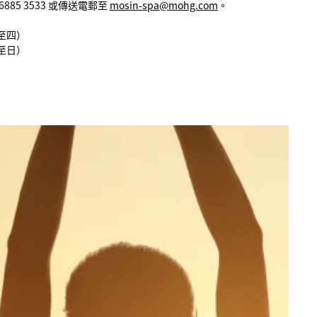
6885 3533 或傳送電郵至
mosin-spa@mohg.com
。
一至四）
五至日）