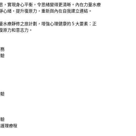
思，實現身心平衡，令思緒變得更清晰。內在力量水療
靜心緒，提升復原力，重新與內在自我建立連結。
力量水療靜修之旅計劃，增強心理健康的 5 大要素：正
復原力和意志力。
服務
體驗
體驗
體驗
排毒護理療程