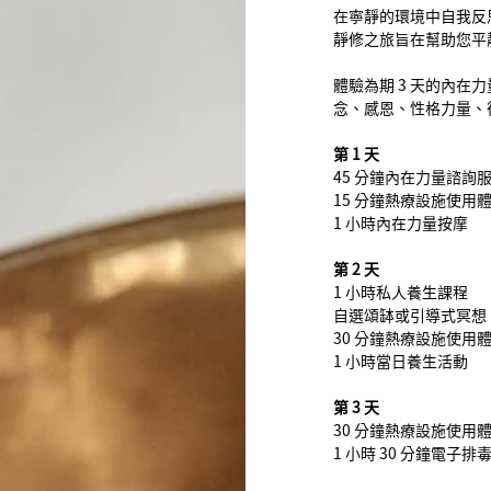
在寧靜的環境中自我反
靜修之旅旨在幫助您平
體驗為期 3 天的內在
念、感恩、性格力量、
第 1 天
45 分鐘內在力量諮詢
15 分鐘熱療設施使用
1 小時內在力量按摩
第 2 天
1 小時私人養生課程
自選頌缽或引導式冥想
30 分鐘熱療設施使用
1 小時當日養生活動
第 3 天
30 分鐘熱療設施使用
1 小時 30 分鐘電子