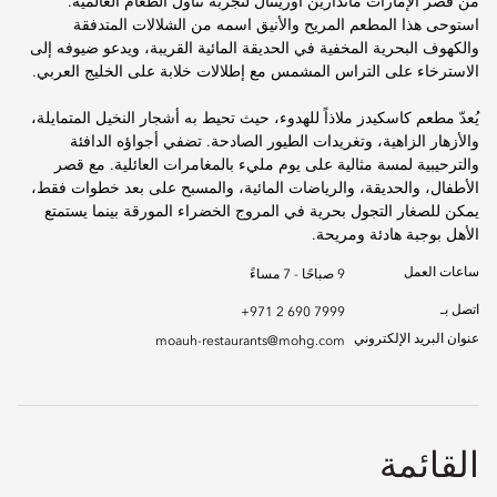
من قصر الإمارات ماندارين أورينتال لتجربة تناول الطعام العالمية.
استوحى هذا المطعم المريح والأنيق اسمه من الشلالات المتدفقة
والكهوف البحرية المخفية في الحديقة المائية القريبة، ويدعو ضيوفه إلى
الاسترخاء على التراس المشمس مع إطلالات خلابة على الخليج العربي.
يُعدّ مطعم كاسكيدز ملاذاً للهدوء، حيث تحيط به أشجار النخيل المتمايلة،
والأزهار الزاهية، وتغريدات الطيور الصادحة. تضفي أجواؤه الدافئة
والترحيبية لمسة مثالية على يوم مليء بالمغامرات العائلية. مع قصر
الأطفال، والحديقة، والرياضات المائية، والمسبح على بعد خطوات فقط،
يمكن للصغار التجول بحرية في المروج الخضراء المورقة بينما يستمتع
الأهل بوجبة هادئة ومريحة.
ساعات العمل
9 صباحًا - 7 مساءً
اتصل بـ
+971 2 690 7999
عنوان البريد الإلكتروني
moauh-restaurants@mohg.com
القائمة