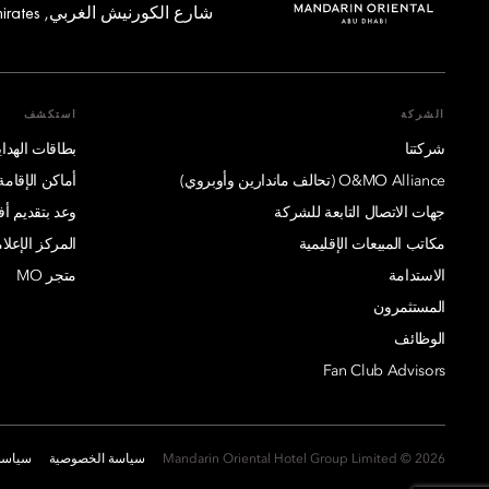
شارع الكورنيش الغربي, Abu Dhabi, United Arab Emirates
الشركة
استكشف
شركتنا
بطاقات الهدايا
O&MO Alliance (تحالف ماندارين وأوبروي)
أماكن الإقامة
جهات الاتصال التابعة للشركة
وعد بتقديم 
مكاتب المبيعات الإقليمية
المركز الإعلا
الاستدامة
متجر MO
المستثمرون
الوظائف
Fan Club Advisors
2026 © Mandarin Oriental Hotel Group Limited
سياسة الخصوصية
سياسة 