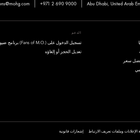
ions@mohg.com
+971 2 690 9000
الدعم
تسجيل الدخول على (.Fans of M.O) برنامج ضيوف درجة الإمتياز
تعديل الحجز أو إلغاؤه
أفضل سعر
مي
الإعلانات وملفات تعريف الارتباط
إشعارات قانونية