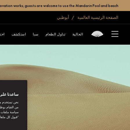
enovation works; guests are welcome to use the Mandarin Pool and beach.
الصفحة الرئيسية العالمية
أبوظبي
الحالية
تناول الطعام
سبا
استكشف
احت
ساعدنا على 
نحن نستخدم مل
من القيام بوظي
سياسة ملفات تع
“قبول كل ملفا