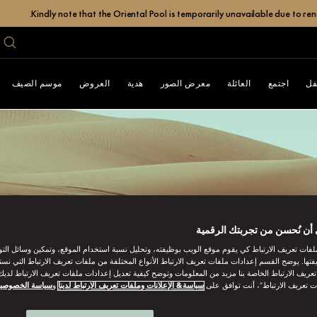
Kindly note that the Oriental Pool is temporarily unavailable due to r
فل
اجتمع
العائلة
معرض الصور
هدية
العروض
موسم الصيف
أن نُحسن من تجربتك الرقمية
فات تعريف الارتباط كي يقوم موقع الويب بوظيفته، وتحليل نسبة استخدام الموقع، وتمكين وسائل الت
فتها. يوضح القسم إعدادات ملفات تعريف الارتباط الأنواع المختلفة من ملفات تعريف الارتباط التي نست
ريف الارتباط الخاصة بنا مزيد من المعلومات وتوضح كيفية تعديل إعدادات ملفات تعريف الارتباط لديك.
ت تعريف الارتباط”، أنت توافق على
سياسة& الإعلانات وملفات تعريف الارتباط لدينا
و
سياسة الخصوصي