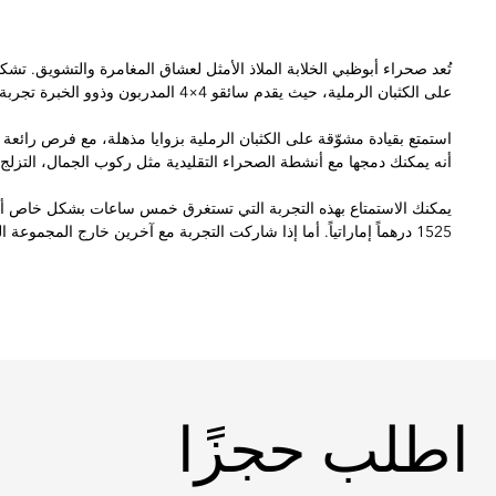
تُعد صحراء أبوظبي الخلابة الملاذ الأمثل لعشاق المغامرة والتشويق. تشك
على الكثبان الرملية، حيث يقدم سائقو 4×4 المدربون وذوو الخبرة تجربة قيادة لا تُنسى.
استمتع بقيادة مشوّقة على الكثبان الرملية بزوايا مذهلة، مع فرص رائعة
أنه يمكنك دمجها مع أنشطة الصحراء التقليدية مثل ركوب الجمال، التز
يمكنك الاستمتاع بهذه التجربة التي تستغرق خمس ساعات بشكل خاص أ
1525 درهماً إماراتياً. أما إذا شاركت التجربة مع آخرين خارج المجموعة الخاصة، فالسعر هو 305 دراهم إماراتية للشخص الواحد.
اطلب حجزًا
اطلب حجزًا