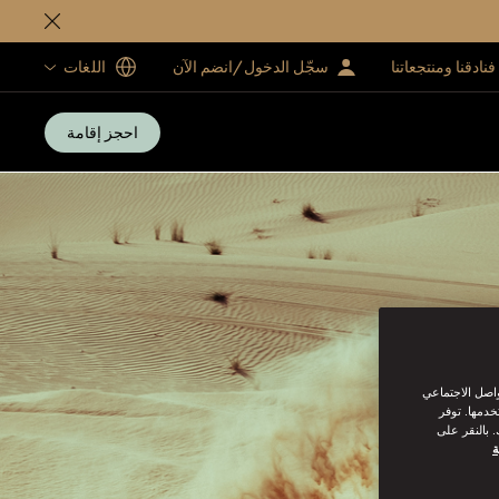
فنادقنا ومنتجعاتنا
سجّل الدخول/انضم الآن
اللغات
احجز إقامة
واصل الاجتماعي
خدمها. توفر
 بالنقر على
ة