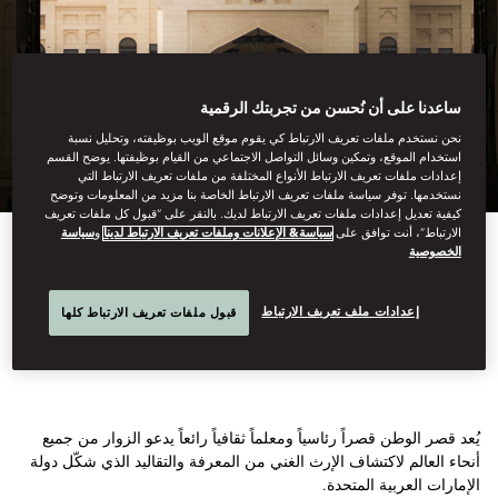
ساعدنا على أن نُحسن من تجربتك الرقمية
نحن نستخدم ملفات تعريف الارتباط كي يقوم موقع الويب بوظيفته، وتحليل نسبة
استخدام الموقع، وتمكين وسائل التواصل الاجتماعي من القيام بوظيفتها. يوضح القسم
إعدادات ملفات تعريف الارتباط الأنواع المختلفة من ملفات تعريف الارتباط التي
نستخدمها. توفر سياسة ملفات تعريف الارتباط الخاصة بنا مزيد من المعلومات وتوضح
كيفية تعديل إعدادات ملفات تعريف الارتباط لديك. بالنقر على “قبول كل ملفات تعريف
الارتباط”، أنت توافق على
سياسة& الإعلانات وملفات تعريف الارتباط لدينا
و
سياسة
الخصوصية
View All
قصر الوطن
إعدادات ملف تعريف الارتباط
قبول ملفات تعريف الارتباط كلها
يُعد قصر الوطن قصراً رئاسياً ومعلماً ثقافياً رائعاً يدعو الزوار من جميع
أنحاء العالم لاكتشاف الإرث الغني من المعرفة والتقاليد الذي شكّل دولة
الإمارات العربية المتحدة.