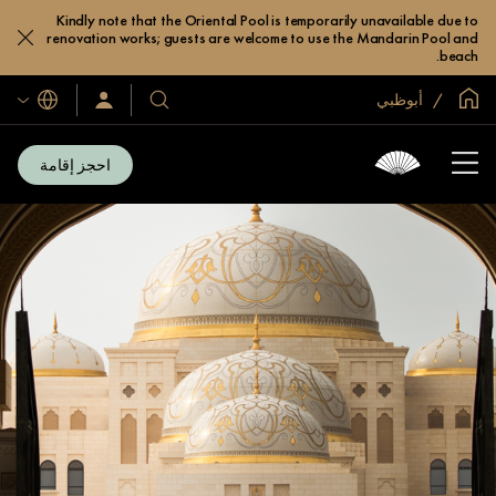
Kindly note that the Oriental Pool is temporarily unavailable due to
renovation works; guests are welcome to use the Mandarin Pool and
beach.
الصفحة الرئيسية العالمية
أبوظبي
اللغات
فنادقنا
سجّل
الدخول/
ومنتجعاتنا
انضم
الآن
احجز إقامة