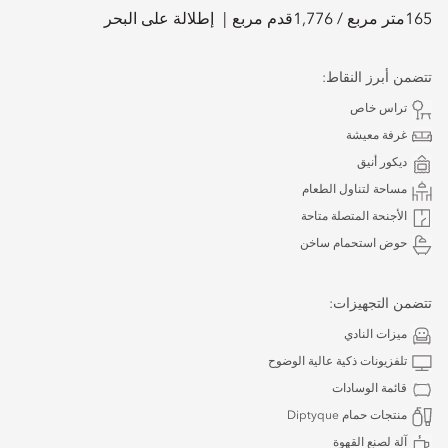
165
متر مربع /
1,776
قدم مربع
إطلالة على البحر
تتضمن أبرز النقاط:
تراس خاص
غرفة معيشة
ديكور أنيق
مساحة لتناول الطعام
الأجنحة المتصلة متاحة
حوض استحمام ساخن
تتضمن التجهيزات:
ميزات النادي
تلفزيونات ذكية عالية الوضوح
قائمة الوسادات
منتجات حمام Diptyque
آلة لصنع القهوة