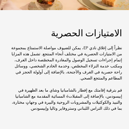
الامتيازات الحصرية
نظراً إلى إغلاق نادي EP، يمكن للضيوف مواصلة الاستمتاع بمجموعة
من الامتيازات الحصرية في مختلف أنحاء المنتجع. تشمل هذه المزايا
إتمام إجراءات تسجيل الوصول والمغادرة المخصّصة داخل الغرف،
ومكتب خدمة النزلاء المخصّص، وخدمة الخادم الشخصي، ووسائل
راحة حصرية في الغرف والأجنحة، بالإضافة إلى أولولة الحجز في
المطاعم والمنتجع الصحي.
قم بترقية إقامتك مع إفطار بالشامبانيا وشاي ما بعد الظهيرة في
إبيسودس، بالإضافة إلى المقبلاتé المسائية المقدمة مع الشامبانيا
والنبيذ والكوكتيلات والمشروبات الروحية والبيرة في وجهاتٍ مختارة،
بما في ذلك التراس اللبناني وستروفاير وتاليا وإبيسودس.