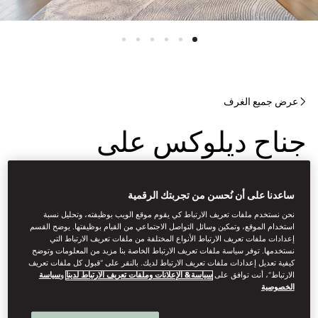
عرض جميع الغرف
جناح ديلوكس على
الشاطئ
ساعدنا على أن نُحسن من تجربتك الرقمية
نحن نستخدم ملفات تعريف الارتباط كي يقوم موقع الويب بوظيفته، وتحليل نسبة
تضمن خدمة الخادم الشخصي المتوفرة على مدار 24 ساعة تلبية أي
استخدام الموقع، وتمكين وسائل التواصل الاجتماعي من القيام بوظيفتها. يوضح القسم
طلب في أي وقت بينما يشكل تراس جناحك ملاذاً هادئاً في الهواء الطلق.
إعدادات ملفات تعريف الارتباط الأنواع المختلفة من ملفات تعريف الارتباط التي
نستخدمها. توفر سياسة ملفات تعريف الارتباط الخاصة بنا مزيد من المعلومات وتوضح
استمتع بامتيازات حصرية، تشمل فطورًا يومياً مجانياً مع الشمبانيا، وشاي
كيفية تعديل إعدادات ملفات تعريف الارتباط لديك. بالنقر على “قبول كل ملفات تعريف
بعد الظهر، ومُقبّلاتٍ مسائية.
الارتباط”، أنت توافق على
سياسة& الإعلانات وملفات تعريف الارتباط لدينا
و
سياسة
الخصوصية