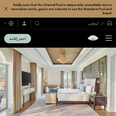
Kindly note that the Oriental Pool is temporarily unavailable due to
renovation works; guests are welcome to use the Mandarin Pool and
beach.
الصفحة الرئيسية العالمية
أبوظبي
اللغات
فنادقنا
سجّل
الدخول/
ومنتجعاتنا
انضم
الآن
احجز إقامة