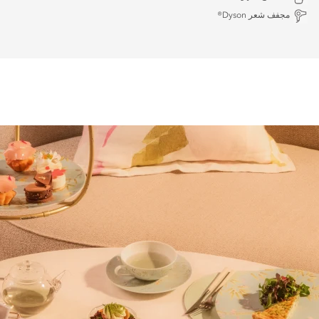
مجفف شعر Dyson®