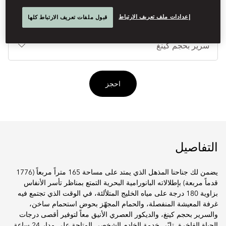
إعدادات ملف تعريف الارتباط
قبول ملفات تعريف الارتباط كلها
أنوا
الأ
احجز
التفاصيل
يضمن لك جناحنا المذهل الذي يمتد على مساحة 165 متراً مربعاً (1776
قدماً مربعة) بإطلالاته البانورامية البحرية التمتع بمناظر تأسر الأنفاس
بزاوية 180 درجة على مياه الخليج المتلألئة، في الوقت الذي تجتمع فيه
غرفة المعيشة المنفصلة، والحمام المجهّز بحوض استحمام ساخن،
والسرير بحجم كينغ، والديكور العصري الأنيق معاً لتوفير أقصى درجات
الحياة الفاخرة. تلبّي خدمة الخادم الشخصي المتاحة على مدار 24 ساعة