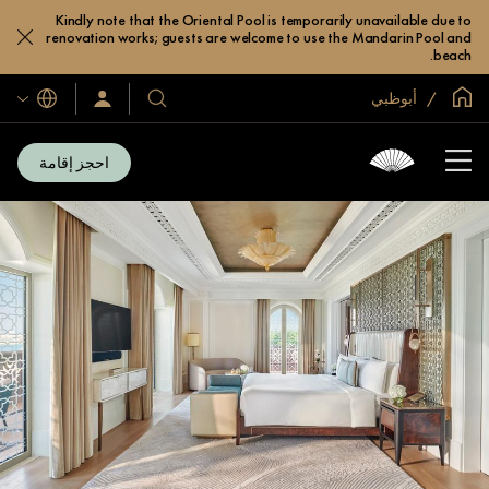
Kindly note that the Oriental Pool is temporarily unavailable due to
renovation works; guests are welcome to use the Mandarin Pool and
beach.
الصفحة الرئيسية العالمية
أبوظبي
اللغات
فنادقنا
سجّل
الدخول/
ومنتجعاتنا
انضم
الآن
احجز إقامة