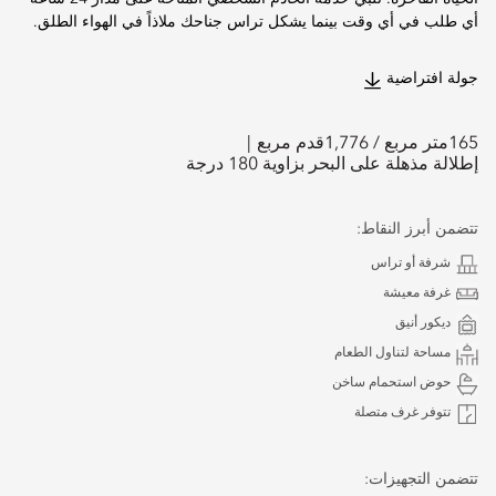
أي طلب في أي وقت بينما يشكل تراس جناحك ملاذاً في الهواء الطلق.
جولة افتراضية
165
متر مربع /
1,776
قدم مربع
إطلالة مذهلة على البحر بزاوية 180 درجة
تتضمن أبرز النقاط:
شرفة أو تراس
غرفة معيشة
ديكور أنيق
مساحة لتناول الطعام
حوض استحمام ساخن
تتوفر غرف متصلة
تتضمن التجهيزات: