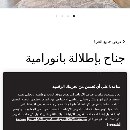
عرض جميع الغرف
جناح بإطلالة بانورامية
على البحر
ساعدنا على أن نُحسن من تجربتك الرقمية
يوفر هذا الجناح الخاص، الذي يُعدّ أحد أفخم أماكن الإقامة في الإمارات،
نحن نستخدم ملفات تعريف الارتباط كي يقوم موقع الويب بوظيفته، وتحليل نسبة
إطلالات على البحر تحبس الأنفاس بزاوية 180 درجة، وجاكوزي، وخدمة
استخدام الموقع، وتمكين وسائل التواصل الاجتماعي من القيام بوظيفتها. يوضح القسم
الخادم الشخصي المتاحة على مدار 24 ساعة. استمتع بامتيازات حصرية،
إعدادات ملفات تعريف الارتباط الأنواع المختلفة من ملفات تعريف الارتباط التي
نستخدمها. توفر سياسة ملفات تعريف الارتباط الخاصة بنا مزيد من المعلومات وتوضح
تشمل إفطاراً يومياً مجانياً مع الشمبانيا، وشاي بعد الظهر، ومُقبّلاتٍ
كيفية تعديل إعدادات ملفات تعريف الارتباط لديك. بالنقر على “قبول كل ملفات تعريف
مسائية.
الارتباط”، أنت توافق على
سياسة& الإعلانات وملفات تعريف الارتباط لدينا
و
سياسة
الخصوصية