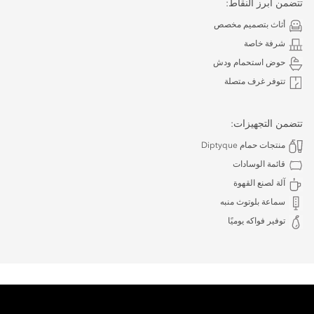
تتضمن أبرز النقاط:
أثاث بتصميم مخصص
شرفة خاصة
حوض استحمام ودش
تتوفر غرف متصلة
تتضمن التجهيزات:
منتجات حمام Diptyque
قائمة الوسادات
آلة لصنع القهوة
سماعة بلوتوث منبه
توفير فواكه يوميًا