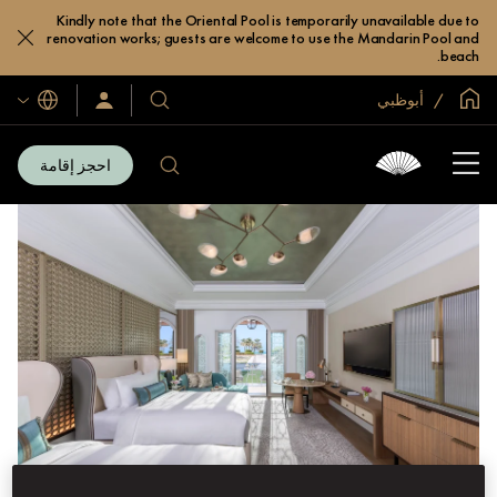
Kindly note that the Oriental Pool is temporarily unavailable due to
renovation works; guests are welcome to use the Mandarin Pool and
beach.
الصفحة الرئيسية العالمية
أبوظبي
اللغات
فنادقنا
سجّل
الدخول/
ومنتجعاتنا
انضم
الآن
احجز إقامة
فنادقنا
ومنتجعاتنا