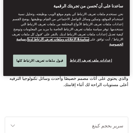
ساعدنا على أن نُحسن من تجربتك الرقمية
نحن نستخدم ملفات تعريف الارتباط كي يقوم موقع الويب بوظيفته، وتحليل نسبة
استخدام الموقع، وتمكين وسائل التواصل الاجتماعي من القيام بوظيفتها. يوضح القسم
إعدادات ملفات تعريف الارتباط الأنواع المختلفة من ملفات تعريف الارتباط التي
عرض جميع الغرف
نستخدمها. توفر سياسة ملفات تعريف الارتباط الخاصة بنا مزيد من المعلومات وتوضح
كيفية تعديل إعدادات ملفات تعريف الارتباط لديك. بالنقر على “قبول كل ملفات تعريف
غرفة سوبيريور
الارتباط”، أنت توافق على
سياسة& الإعلانات وملفات تعريف الارتباط لدينا
و
سياسة
الخصوصية
تتميز هذه الغرفة، التي تمتد على مساحة واسعة تبلغ 55 مترًا، بإطلالات
إعدادات ملف تعريف الارتباط
قبول ملفات تعريف الارتباط كلها
رائعة وهادئة على حدائقنا المنسقة من شرفة خاصة. يضمن الحمام
الفاخر، الأنيق بالديكور العصري الذي يحتوي على حوض استحمام ودش
والذي يحتوي على أثاث مصمم خصيصًا وأحدث وسائل تكنولوجيا الترفيه
أعلى مستويات الراحة لك أثناء إقامتك.
أنوا
الأ