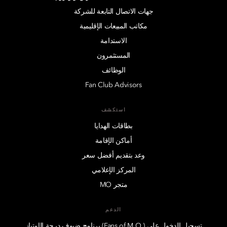
جهات الاتصال التابعة للشركة
مكاتب المبيعات الإقليمية
الاستدامة
المستثمرون
الوظائف
Fan Club Advisors
استكشف
بطاقات الهدايا
أماكن الإقامة
وعد بتقديم أفضل سعر
المركز الإعلامي
متجر MO
الدعم
تسجيل الدخول على (.Fans of M.O) برنامج ضيوف درجة الإمتياز