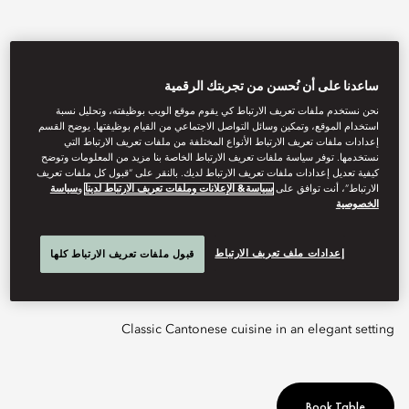
ساعدنا على أن نُحسن من تجربتك الرقمية
نحن نستخدم ملفات تعريف الارتباط كي يقوم موقع الويب بوظيفته، وتحليل نسبة
استخدام الموقع، وتمكين وسائل التواصل الاجتماعي من القيام بوظيفتها. يوضح القسم
إعدادات ملفات تعريف الارتباط الأنواع المختلفة من ملفات تعريف الارتباط التي
نستخدمها. توفر سياسة ملفات تعريف الارتباط الخاصة بنا مزيد من المعلومات وتوضح
كيفية تعديل إعدادات ملفات تعريف الارتباط لديك. بالنقر على “قبول كل ملفات تعريف
الارتباط”، أنت توافق على
سياسة& الإعلانات وملفات تعريف الارتباط لدينا
و
سياسة
الخصوصية
View All
LAI PO HEEN
إعدادات ملف تعريف الارتباط
قبول ملفات تعريف الارتباط كلها
Classic Cantonese cuisine in an elegant setting
Book Table