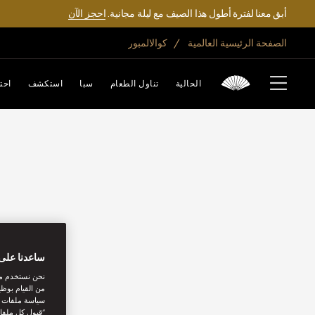
أبق معنا لفترة أطول هذا الصيف مع ليلة مجانية.
احجز الآن
الصفحة الرئيسية العالمية
كوالالمبور
الحالية
تناول الطعام
سبا
استكشف
احت
ساعدنا على 
نحن نستخدم مل
من القيام بوظي
سياسة ملفات تع
“قبول كل ملفا