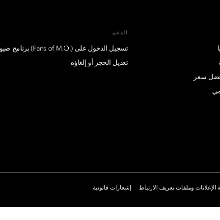
الدعم
تسجيل الدخول على (.Fans of M.O) برنامج ضيوف درجة الإمتياز
تعديل الحجز أو إلغاؤه
أفضل سعر
مي
الإعلانات وملفات تعريف الارتباط
إشعارات قانونية