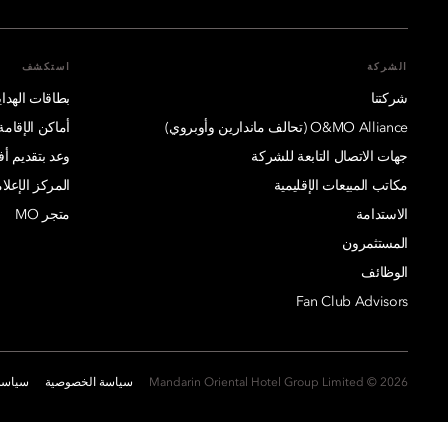
الشركة
استكشف
شركتنا
بطاقات الهدايا
O&MO Alliance (تحالف ماندارين وأوبروي)
أماكن الإقامة
جهات الاتصال التابعة للشركة
وعد بتقديم 
مكاتب المبيعات الإقليمية
المركز الإعلا
الاستدامة
متجر MO
المستثمرون
الوظائف
Fan Club Advisors
2026 © Mandarin Oriental Hotel Group Limited
سياسة الخصوصية
سياسة 