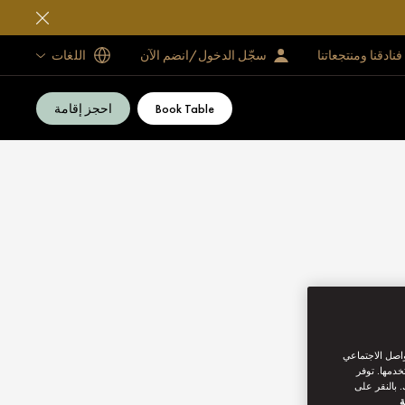
فنادقنا ومنتجعاتنا
سجّل الدخول/انضم الآن
اللغات
Book Table
احجز إقامة
واصل الاجتماعي
خدمها. توفر
 بالنقر على
ة