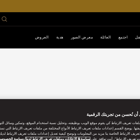
فل
اجتمع
العائلة
معرض الصور
هدية
العروض
أن نُحسن من تجربتك الرقمية
فات تعريف الارتباط كي يقوم موقع الويب بوظيفته، وتحليل نسبة استخدام الموقع، وتمكين وسائل الت
فتها. يوضح القسم إعدادات ملفات تعريف الارتباط الأنواع المختلفة من ملفات تعريف الارتباط التي نست
ريف الارتباط الخاصة بنا مزيد من المعلومات وتوضح كيفية تعديل إعدادات ملفات تعريف الارتباط لديك.
ت تعريف الارتباط”، أنت توافق على
سياسة& الإعلانات وملفات تعريف الارتباط لدينا
و
سياسة الخصوصي