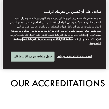
generation. We do this by
ساعدنا على أن نُحسن من تجربتك الرقمية
protecting the environment, our
نحن نستخدم ملفات تعريف الارتباط كي يقوم موقع الويب بوظيفته، وتحليل نسبة
استخدام الموقع، وتمكين وسائل التواصل الاجتماعي من القيام بوظيفتها. يوضح القسم
people, and the communities we
إعدادات ملفات تعريف الارتباط الأنواع المختلفة من ملفات تعريف الارتباط التي
نستخدمها. توفر سياسة ملفات تعريف الارتباط الخاصة بنا مزيد من المعلومات وتوضح
serve. Below you can learn more
كيفية تعديل إعدادات ملفات تعريف الارتباط لديك. بالنقر على “قبول كل ملفات تعريف
الارتباط”، أنت توافق على
سياسة& الإعلانات وملفات تعريف الارتباط لدينا
و
سياسة
about our on-property
الخصوصية
sustainability initiatives.
إعدادات ملف تعريف الارتباط
قبول ملفات تعريف الارتباط كلها
OUR ACCREDITATIONS