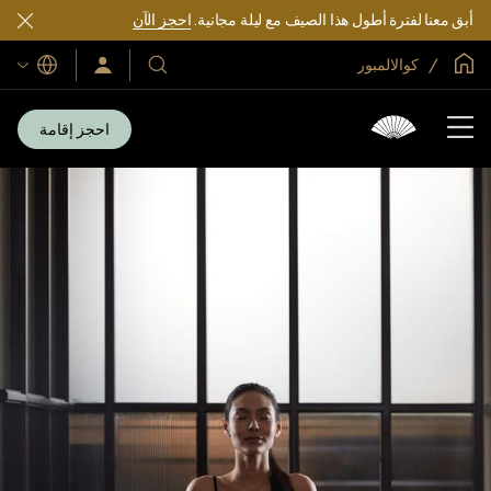
أبق معنا لفترة أطول هذا الصيف مع ليلة مجانية.
احجز الآن
الصفحة الرئيسية العالمية
كوالالمبور
اللغات
فنادقنا
سجّل
الدخول/
ومنتجعاتنا
انضم
الآن
احجز إقامة