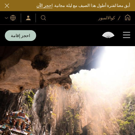
أبق معنا لفترة أطول هذا الصيف مع ليلة مجانية.
احجز الآن
الصفحة الرئيسية العالمية
كوالالمبور
اللغات
فنادقنا
سجّل
الدخول/
ومنتجعاتنا
انضم
الآن
احجز إقامة