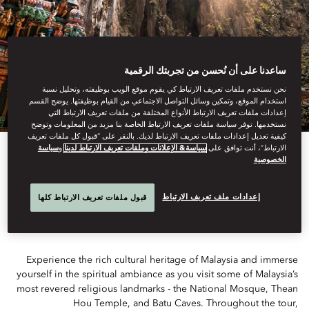
ساعدنا على أن نُحسن من تجربتك الرقمية
نحن نستخدم ملفات تعريف الارتباط كي يقوم موقع الويب بوظيفته، وتحليل نسبة
استخدام الموقع، وتمكين وسائل التواصل الاجتماعي من القيام بوظيفتها. يوضح القسم
إعدادات ملفات تعريف الارتباط الأنواع المختلفة من ملفات تعريف الارتباط التي
نستخدمها. توفر سياسة ملفات تعريف الارتباط الخاصة بنا مزيد من المعلومات وتوضح
كيفية تعديل إعدادات ملفات تعريف الارتباط لديك. بالنقر على “قبول كل ملفات تعريف
الارتباط”، أنت توافق على
سياسة& الإعلانات وملفات تعريف الارتباط لدينا
و
سياسة
الخصوصية
SACRED STEPS TOUR
إعدادات ملف تعريف الارتباط
قبول ملفات تعريف الارتباط كلها
Experience the rich cultural heritage of Malaysia and immerse
yourself in the spiritual ambiance as you visit some of Malaysia’s
most revered religious landmarks - the National Mosque, Thean
Hou Temple, and Batu Caves. Throughout the tour,