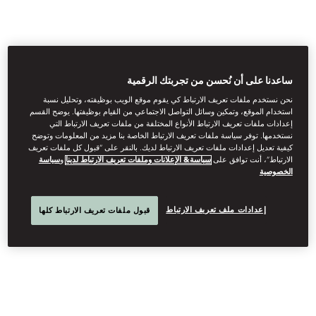
ساعدنا على أن نُحسن من تجربتك الرقمية
DINING
نحن نستخدم ملفات تعريف الارتباط كي يقوم موقع الويب بوظيفته، وتحليل نسبة
استخدام الموقع، وتمكين وسائل التواصل الاجتماعي من القيام بوظيفتها. يوضح القسم
Reserve a table at our outstanding restaurants and bar.
إعدادات ملفات تعريف الارتباط الأنواع المختلفة من ملفات تعريف الارتباط التي
نستخدمها. توفر سياسة ملفات تعريف الارتباط الخاصة بنا مزيد من المعلومات وتوضح
كيفية تعديل إعدادات ملفات تعريف الارتباط لديك. بالنقر على “قبول كل ملفات تعريف
See More
الارتباط”، أنت توافق على
سياسة& الإعلانات وملفات تعريف الارتباط لدينا
و
سياسة
الخصوصية
إعدادات ملف تعريف الارتباط
قبول ملفات تعريف الارتباط كلها