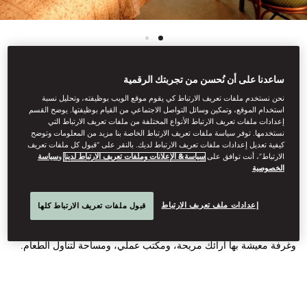
ساعدنا على أن نُحسن من تجربتك الرقمية
اطّلع على كل الغرف
نحن نستخدم ملفات تعريف الارتباط كي يقوم موقع الويب بوظيفته، وتحليل نسبة
استخدام الموقع، وتمكين وسائل التواصل الاجتماعي من القيام بوظيفتها. يوضح القسم
إعدادات ملفات تعريف الارتباط الأنواع المختلفة من ملفات تعريف الارتباط التي
شقة بغرفتَي نوم بإطلالة
نستخدمها. توفر سياسة ملفات تعريف الارتباط الخاصة بنا مزيد من المعلومات وتوضح
كيفية تعديل إعدادات ملفات تعريف الارتباط لديك. بالنقر على “قبول كل ملفات تعريف
الارتباط”، أنت توافق على
سياسة& الإعلانات وملفات تعريف الارتباط لدينا
و
سياسة
على الحديقة
الخصوصية
إعدادات ملف تعريف الارتباط
قبول ملفات تعريف الارتباط كلها
تضم هذه الشقة غرفتَي نوم مجهزتين بحمّامات داخلية، وتتسع الشقة لما
يصل إلى ستة ضيوف. كما يوجد مطبخ مُجهّز بالكامل به غسالة/مجفف
وغرفة معيشة بها أرائك مريحة، ومكتب عملي، ومساحة لتناول الطعام.