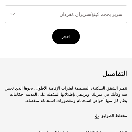
أنوا
الأ
احجز
التفاصيل
تتميز الشقق السكنية، المصممة لفترات الإقامة الأطول، بجوها الذي تحس
فيه وكأنك في منزلك، وتزدهي بإطلالاتها المذهلة على المدينة. حمّامات
يضُم كل منها أحواض استحمام ومقصورات استحمام منفصلة.
مخطط الطوابق