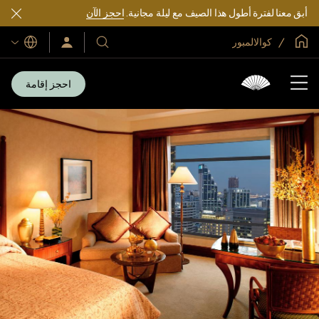
أبق معنا لفترة أطول هذا الصيف مع ليلة مجانية.
احجز الآن
الصفحة الرئيسية العالمية
كوالالمبور
اللغات
فنادقنا
سجّل
الدخول/
ومنتجعاتنا
انضم
الآن
احجز إقامة