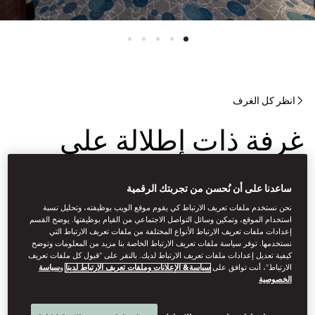
انظر كل الغرف
غرفة ذات إطلالة على
حديقة النادي
ساعدنا على أن نُحسن من تجربتك الرقمية
نحن نستخدم ملفات تعريف الارتباط كي يقوم موقع الويب بوظيفته، وتحليل نسبة
استخدام الموقع، وتمكين وسائل التواصل الاجتماعي من القيام بوظيفتها. يوضح القسم
تتميز هذه الغرف المطلة على حديقة مركز مدينة كوالالمبور الممتدة على
إعدادات ملفات تعريف الارتباط الأنواع المختلفة من ملفات تعريف الارتباط التي
مساحة 50 فدانًا بسجاد مصنوع من نسيج البلش، وستائر بألوان زاهية،
نستخدمها. توفر سياسة ملفات تعريف الارتباط الخاصة بنا مزيد من المعلومات وتوضح
وسرير بحجم كينغ. بجوار غرفة النوم يوجد حمّام رخامي فسيح مزوّد
كيفية تعديل إعدادات ملفات تعريف الارتباط لديك. بالنقر على “قبول كل ملفات تعريف
بحوض استحمام كبير ومساحة أنيقة للتزيين.
الارتباط”، أنت توافق على
سياسة& الإعلانات وملفات تعريف الارتباط لدينا
و
سياسة
الخصوصية