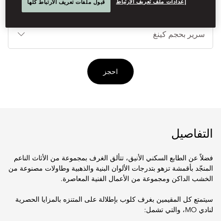
إعدادات ملف تعريف الارتباط
قبول ملفات تعريف الارتباط كلها
أنوا
الأ
احجز
التفاصيل
فضلاً عن الطابع السكني الأنيق، تتألق الغرف بمجموعة من الأثاث الناعم
المنجّد بأقمشة تزهو بتدرجات الألوان البنية والذهبية وطاولات مصنوعة من
الخشب الداكن ومجموعة من الأعمال الفنية المعاصرة.
سيتمتع كل المقيمين بغرف كلوب بإطلالة على المتنزه بالمزايا الحصرية
لنادي MO، والتي تشمل: