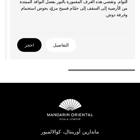
التوأم. وتفضي هذه الغرف المغمورة بالنور بفضل النوافذ الممتدة
من الأرضية إلى السقف إلى حمّام فسيح مزوّد بحوض استحمام
وغرفة دوش.
التفاصيل
احجز
ماندارين أورينتال، كوالالمبور