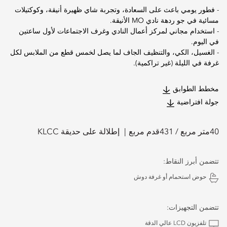
- فطور يومي باعث على السعادة، وتجربة شاي ظهيرة أنيقة، وكوكتيلات
مسائية في جو ردهة نادي MO الأنيقة.
- استخدام مجاني لمركز أعمال النادي وغرف الاجتماعات لأول ساعتين
في اليوم.
- الغسيل، الكي، والتنظيف الجاف لما يصل لخمس قطع من الملابس لكل
غرفة في الليلة (غير تراكمية).
مخطط الطوابق
جولة افتراضية
40
متر مربع /
431
قدم مربع
إطلالة على حديقة KLCC
تتضمن أبرز النقاط:
حوض استحمام أو غرفة دوش
تتضمن التجهيزات:
تلفزيون LCD عالي الدقة