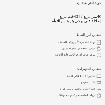
جولة افتراضية
40
متر مربع /
431
قدم مربع
إطلالة على برجَي بتروناس التوأم
تتضمن أبرز النقاط:
نوافذ تمتد من الأرض إلى السقف
حوض استحمام أو غرفة دوش
تتوفر غرف لذوي الاحتياجات الخاصة
تتضمن التجهيزات:
تلفزيون LCD عالي الدقة
مكتب تنفيذي
غطاء سرير محشو بريش الإوزة
أرواب استحمام وكيمونات يوكاتا