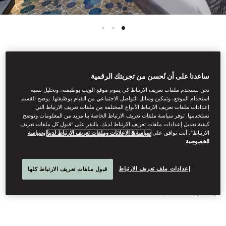
اطّلع على كل الغرف
ساعدنا على أن نُحسن من تجربتك الرقمية
نحن نستخدم ملفات تعريف الارتباط كي يقوم موقع الويب بوظيفته، وتحليل نسبة
غرفة ديلوكس مطلة على
استخدام الموقع، وتمكين وسائل التواصل الاجتماعي من القيام بوظيفتها. يوضح القسم
إعدادات ملفات تعريف الارتباط الأنواع المختلفة من ملفات تعريف الارتباط التي
نستخدمها. توفر سياسة ملفات تعريف الارتباط الخاصة بنا مزيد من المعلومات وتوضح
البرجين التوأم
كيفية تعديل إعدادات ملفات تعريف الارتباط لديك. بالنقر على “قبول كل ملفات تعريف
الارتباط”، أنت توافق على
سياسة& الإعلانات وملفات تعريف الارتباط لدينا
و
سياسة
الخصوصية
تحظى هذه الغرف ذات التجهيز الجذّاب بإطلالات خلّابة على برجَي
إعدادات ملف تعريف الارتباط
قبول ملفات تعريف الارتباط كلها
بتروناس التوأم. تفيض هذه الغرف بالنور بفضل النوافذ الممتدة من
الأرضية إلى السقف، بالإضافة إلى حمّام فسيح مزوّد بحوض استحمام
ومقصورة استحمام.