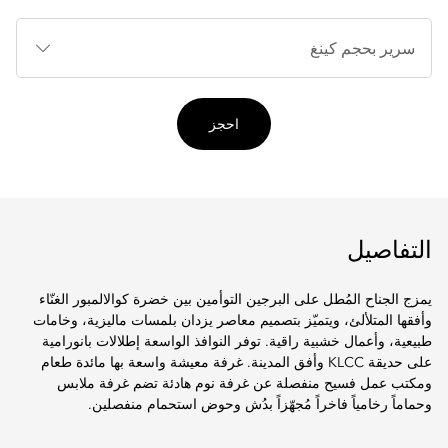
أنوا
الأ
احجز
التفاصيل
يمزج الجناح المُطل على البرجين التوأمين بين خضرة كوالالمبور الغنّاء
وأفقها المتلألئ، ويتميّز بتصميم معاصر يزدان بلمسات ماليزية، وخامات
طبيعية، وأعمال خشبية راقية. توفر النوافذ الواسعة إطلالات بانورامية
على حديقة KLCC وأفق المدينة. غرفة معيشة واسعة بها مائدة طعام
ومكتب عمل فسيح منفصلة عن غرفة نوم هادئة تضم غرفة ملابس
وحماماً رخامياً فاخراً مُجهّزاً بدُش وحوض استحمام منفصلين.