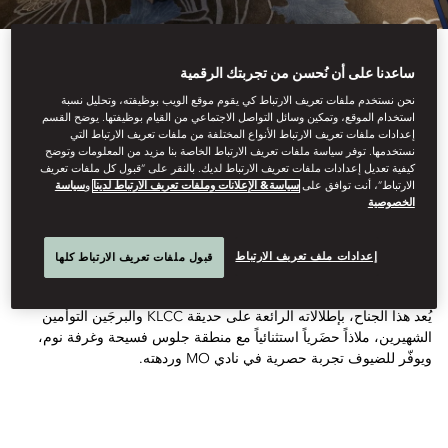
ساعدنا على أن نُحسن من تجربتك الرقمية
نحن نستخدم ملفات تعريف الارتباط كي يقوم موقع الويب بوظيفته، وتحليل نسبة
استخدام الموقع، وتمكين وسائل التواصل الاجتماعي من القيام بوظيفتها. يوضح القسم
إعدادات ملفات تعريف الارتباط الأنواع المختلفة من ملفات تعريف الارتباط التي
اطّلع على كل الغرف
نستخدمها. توفر سياسة ملفات تعريف الارتباط الخاصة بنا مزيد من المعلومات وتوضح
كيفية تعديل إعدادات ملفات تعريف الارتباط لديك. بالنقر على “قبول كل ملفات تعريف
جناح بإطلالة على البرجَين
الارتباط”، أنت توافق على
سياسة& الإعلانات وملفات تعريف الارتباط لدينا
و
سياسة
الخصوصية
التوأم
إعدادات ملف تعريف الارتباط
قبول ملفات تعريف الارتباط كلها
يُعد هذا الجناح، بإطلالاته الرائعة على حديقة KLCC والبرجَين التوأمين
الشهيرين، ملاذاً حضَرياً استثنائياً مع منطقة جلوس فسيحة وغرفة نوم،
ويوفّر للضيوف تجربة حصرية في نادي MO وردهته.