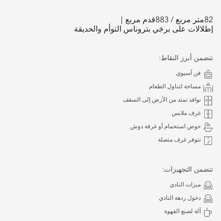
82
متر مربع /
883
قدم مربع
إطلالات على برجَي بتروناس التوأم والحديقة
تتضمن أبرز النقاط:
فن آسيوي
مساحة لتناول الطعام
نوافذ تمتد من الأرض إلى السقف
غرف ملابس
حوض استحمام أو غرفة دوش
تتوفر غرف متصلة
تتضمن التجهيزات:
ميزات النادي
دخول ردهة النادي
آلة لصنع القهوة