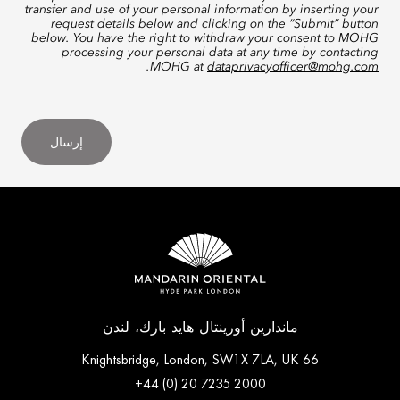
transfer and use of your personal information by inserting your
request details below and clicking on the “Submit” button
below. You have the right to withdraw your consent to MOHG
processing your personal data at any time by contacting
.
MOHG at
dataprivacyofficer@mohg.com
إرسال
ماندارين أورينتال هايد بارك، لندن
66 Knightsbridge, London, SW1X 7LA, UK
+44 (0) 20 7235 2000