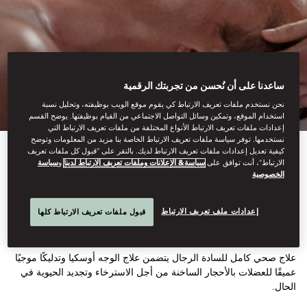
ساعدنا على أن نُحسن من تجربتك الرقمية
نحن نستخدم ملفات تعريف الارتباط كي يقوم موقع الويب بوظيفته، وتحليل نسبة
استخدام الموقع، وتمكين وسائل التواصل الاجتماعي من القيام بوظيفتها. يوضح القسم
إعدادات ملفات تعريف الارتباط الأنواع المختلفة من ملفات تعريف الارتباط التي
نستخدمها. توفر سياسة ملفات تعريف الارتباط الخاصة بنا مزيد من المعلومات وتوضح
كيفية تعديل إعدادات ملفات تعريف الارتباط لديك. بالنقر على “قبول كل ملفات تعريف
الارتباط”، أنت توافق على
سياسة& الإعلانات وملفات تعريف الارتباط لدينا
و
سياسة
الخصوصية
عناية الرجال الذاتية
إعدادات ملف تعريف الارتباط
قبول ملفات تعريف الارتباط كلها
علاج صحي كامل للسادة الرجال يتضمن علاج الوجه أوسكيا وتدليكًا موجيًا
عميقًا للعضلات بالأحجار الساخنة من أجل الاسترخاء وتجديد الحيوية في
الحال.